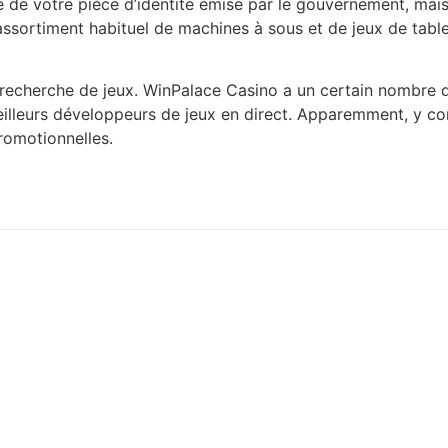
 de votre pièce d’identité émise par le gouvernement, mai
 l’assortiment habituel de machines à sous et de jeux de tabl
 recherche de jeux. WinPalace Casino a un certain nombre de 
eilleurs développeurs de jeux en direct. Apparemment, y comp
romotionnelles.