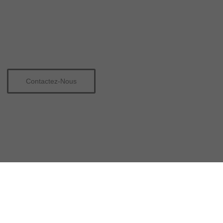
Contactez-Nous