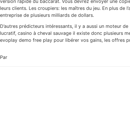
version rapide du baccarat. Vous devrez envoyer une copie
leurs clients. Les croupiers: les maîtres du jeu. En plus de
entreprise de plusieurs milliards de dollars.
D’autres prédicteurs intéressants, il y a aussi un moteur de
lucratif, casino à cheval sauvage il existe donc plusieurs m
evoplay demo free play pour libérer vos gains, les offres p
Par