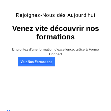
Rejoignez-Nous dès Aujourd'hui​
Venez vite découvrir nos
formations​
Et profitez d'une formation d'excellence, grâce à Forma
Connect
Voir Nos Formations
Chez Forma Connect, transformez
votre passion en carrière!