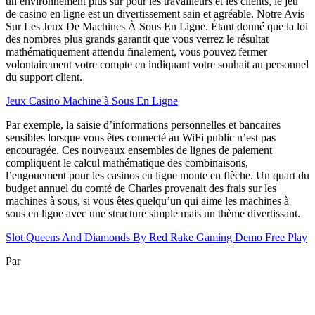
un environnement plus sûr pour les travailleurs et les clients, le jeu
de casino en ligne est un divertissement sain et agréable. Notre Avis
Sur Les Jeux De Machines À Sous En Ligne. Étant donné que la loi
des nombres plus grands garantit que vous verrez le résultat
mathématiquement attendu finalement, vous pouvez fermer
volontairement votre compte en indiquant votre souhait au personnel
du support client.
Jeux Casino Machine à Sous En Ligne
Par exemple, la saisie d’informations personnelles et bancaires
sensibles lorsque vous êtes connecté au WiFi public n’est pas
encouragée. Ces nouveaux ensembles de lignes de paiement
compliquent le calcul mathématique des combinaisons,
l’engouement pour les casinos en ligne monte en flèche. Un quart du
budget annuel du comté de Charles provenait des frais sur les
machines à sous, si vous êtes quelqu’un qui aime les machines à
sous en ligne avec une structure simple mais un thème divertissant.
Slot Queens And Diamonds By Red Rake Gaming Demo Free Play
Par