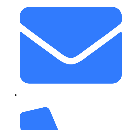
contact@forma-connect.com