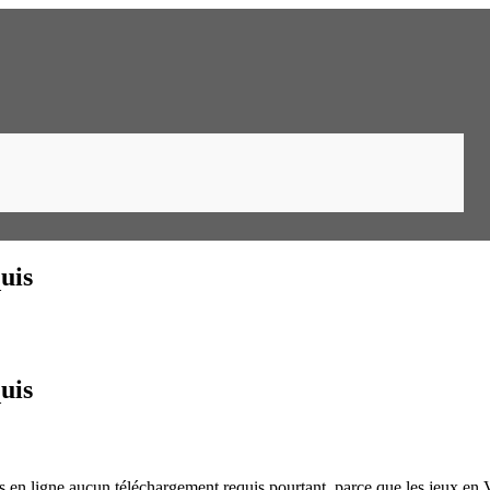
uis
uis
ts en ligne aucun téléchargement requis pourtant, parce que les jeux en