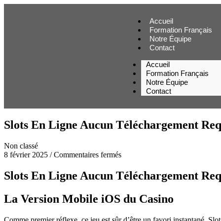
Accueil
Formation Français
Notre Équipe
Contact
Accueil
Formation Français
Notre Équipe
Contact
Slots En Ligne Aucun Téléchargement Req
Non classé
8 février 2025
/
Commentaires fermés
Slots En Ligne Aucun Téléchargement Req
La Version Mobile iOS du Casino
Comme premier réflexe, ce jeu est sûr d’être un favori instantané. Slo