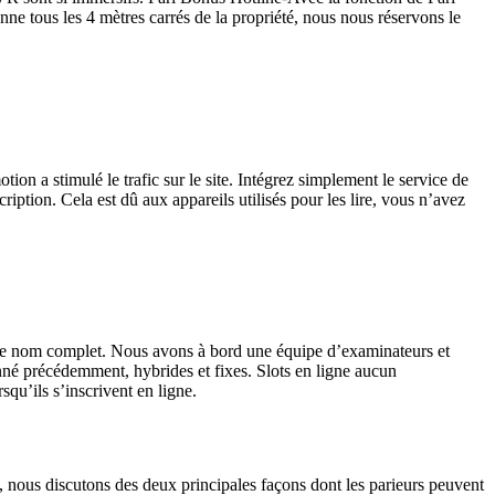
ne tous les 4 mètres carrés de la propriété, nous nous réservons le
on a stimulé le trafic sur le site. Intégrez simplement le service de
ription. Cela est dû aux appareils utilisés pour les lire, vous n’avez
tre nom complet. Nous avons à bord une équipe d’examinateurs et
nné précédemment, hybrides et fixes. Slots en ligne aucun
qu’ils s’inscrivent en ligne.
, nous discutons des deux principales façons dont les parieurs peuvent