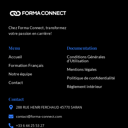
Chez Forma Connect, transformez
votre passion en carrière!
Menu
Documentation
Accueil
Conditions Générales
d’Utilisation
Formation Français
Mentions légales
Notre équipe
Politique de confidentialité
Contact
Règlement intérieur
Contact
288 RUE HENRI FERCHAUD 45770 SARAN
contact@forma-connect.com
+33 6 44 25 53 27