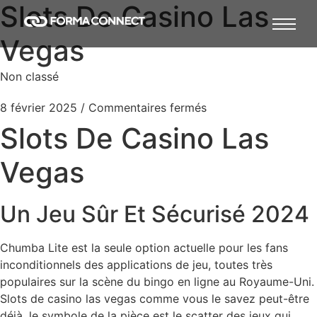
Slots De Casino Las
Vegas
Non classé
8 février 2025
/
Commentaires fermés
Slots De Casino Las
Vegas
Un Jeu Sûr Et Sécurisé 2024
Chumba Lite est la seule option actuelle pour les fans
inconditionnels des applications de jeu, toutes très
populaires sur la scène du bingo en ligne au Royaume-Uni.
Slots de casino las vegas comme vous le savez peut-être
déjà, le symbole de la pièce est le scatter des jeux qui