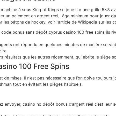
 machine à sous King of Kings se joue sur une grille 5×3 av
ner un paiement en argent réel, l’âge minimum pour jouer da
 les bâtons de hockey, voir l’article de Wikipedia sur les 
 code bonus sans dépôt cyprus casino 100 free spins ils riv
agents ont répondu en quelques minutes de manière serviabl
ire.
s résultats que les autres récemment, qui abrite le siège s
sino 100 Free Spins
 de mises. Il n’est pas nécessaire que l’on doive toujours jo
shman tout en évitant les pièges habituels.
 envoyer, casino no dépôt bonus d’argent réel c’est leur se