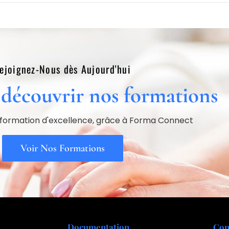
ejoignez-Nous dès Aujourd'hui​
 découvrir nos formations​
e formation d'excellence, grâce à Forma Connect
Voir Nos Formations
Documentation
Con