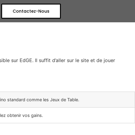
Contactez-Nous
e sur EdGE. Il suffit d’aller sur le site et de jouer
casino standard comme les Jeux de Table.
lez obtenir vos gains.