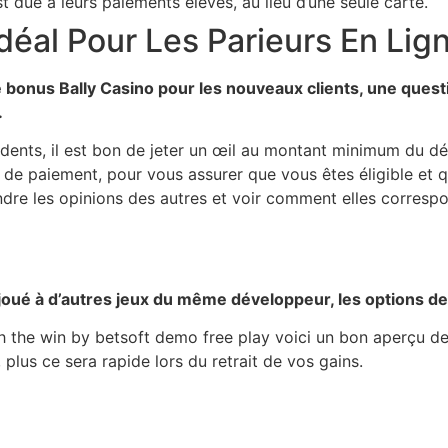
est due à leurs paiements élevés, au lieu d’une seule carte.
Idéal Pour Les Parieurs En Lig
 bonus Bally Casino pour les nouveaux clients, une ques
.
dents, il est bon de jeter un œil au montant minimum du dé
 de paiement, pour vous assurer que vous êtes éligible et 
ndre les opinions des autres et voir comment elles corresp
 joué à d’autres jeux du même développeur, les options de
ch the win by betsoft demo free play voici un bon aperçu d
plus ce sera rapide lors du retrait de vos gains.