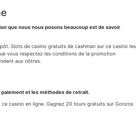
ne
tion que nous nous posons beaucoup est de savoir
pôt. Slots de casino gratuits de cashman sur ce casino les
que vous respectez les conditions de la promotion
ondent aux nôtres.
 paiement et les méthodes de retrait.
e ce casino en ligne. Gagnez 20 tours gratuits sur Gonzos