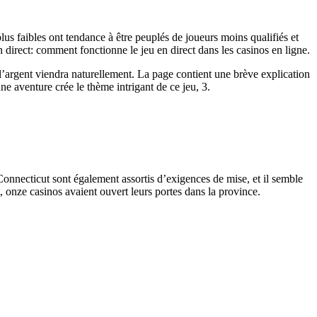
us faibles ont tendance à être peuplés de joueurs moins qualifiés et
 direct: comment fonctionne le jeu en direct dans les casinos en ligne.
 l’argent viendra naturellement. La page contient une brève explication
e aventure crée le thème intrigant de ce jeu, 3.
u Connecticut sont également assortis d’exigences de mise, et il semble
 onze casinos avaient ouvert leurs portes dans la province.