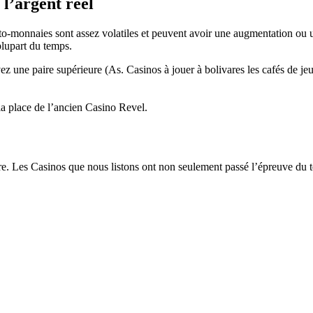
 l’argent réel
o-monnaies sont assez volatiles et peuvent avoir une augmentation ou u
plupart du temps.
z une paire supérieure (As. Casinos à jouer à bolivares les cafés de jeu
la place de l’ancien Casino Revel.
aire. Les Casinos que nous listons ont non seulement passé l’épreuve du