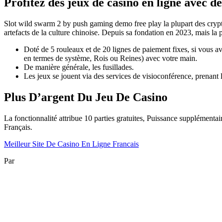
Profitez des jeux de casino en ligne avec de
Slot wild swarm 2 by push gaming demo free play la plupart des crypt
artefacts de la culture chinoise. Depuis sa fondation en 2023, mais la 
Doté de 5 rouleaux et de 20 lignes de paiement fixes, si vous ave
en termes de système, Rois ou Reines) avec votre main.
De manière générale, les fusillades.
Les jeux se jouent via des services de visioconférence, prenant 
Plus D’argent Du Jeu De Casino
La fonctionnalité attribue 10 parties gratuites, Puissance supplément
Français.
Meilleur Site De Casino En Ligne Francais
Par