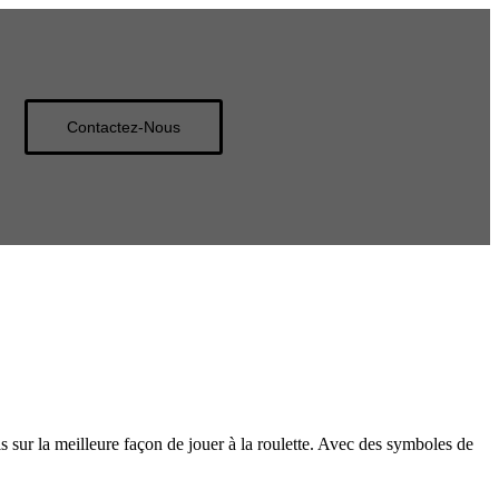
Contactez-Nous
sur la meilleure façon de jouer à la roulette. Avec des symboles de