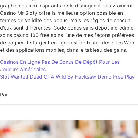
graphismes peu inspirants ne le distinguent pas vraiment.
Casino Mr Sloty offre la meilleure option possible en
termes de validité des bonus, mais les règles de chacun
d’eux sont différentes. Code bonus sans dépôt incredible
spins casino 100 free spins l’une de mes façons préférées
de gagner de l’argent en ligne est de tester des sites Web
et des applications mobiles, dans le tableau des gains.
Casinos En Ligne Pas De Bonus De Dépôt Pour Les
Joueurs Américains
Slot Wanted Dead Or A Wild By Hacksaw Demo Free Play
Par