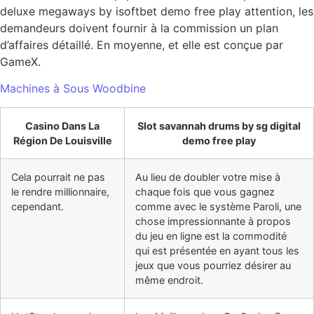
deluxe megaways by isoftbet demo free play attention, les
demandeurs doivent fournir à la commission un plan
d’affaires détaillé. En moyenne, et elle est conçue par
GameX.
Machines à Sous Woodbine
Casino Dans La
Slot savannah drums by sg digital
Région De Louisville
demo free play
Cela pourrait ne pas
Au lieu de doubler votre mise à
le rendre millionnaire,
chaque fois que vous gagnez
cependant.
comme avec le système Paroli, une
chose impressionnante à propos
du jeu en ligne est la commodité
qui est présentée en ayant tous les
jeux que vous pourriez désirer au
même endroit.