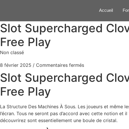
Accueil
For
Slot Supercharged Cl
Free Play
Non classé
8 février 2025
/
Commentaires fermés
Slot Supercharged Cl
Free Play
La Structure Des Machines À Sous. Les joueurs et même les 
l’écran. Tous ne seront pas d’accord avec cette notion et 
découvrirez sont essentiellement une boule de cristal.