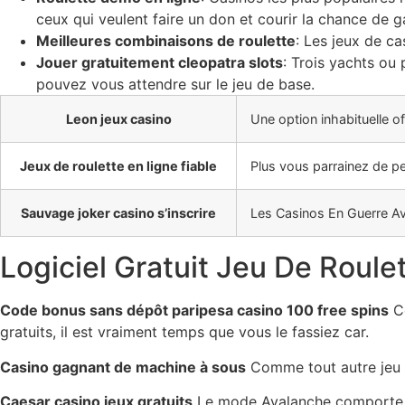
ceux qui veulent faire un don et courir la chance de 
Meilleures combinaisons de roulette
: Les jeux de ca
Jouer gratuitement cleopatra slots
: Trois yachts ou
pouvez vous attendre sur le jeu de base.
Leon jeux casino
Une option inhabituelle of
Jeux de roulette en ligne fiable
Plus vous parrainez de pe
Sauvage joker casino s’inscrire
Les Casinos En Guerre Av
Logiciel Gratuit Jeu De Roule
Code bonus sans dépôt paripesa casino 100 free spins
Co
gratuits, il est vraiment temps que vous le fassiez car.
Casino gagnant de machine à sous
Comme tout autre jeu q
Caesar casino jeux gratuits
Le mode Avalanche comporte ég