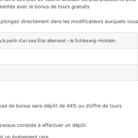
mentés avec le bonus de tours gratuits.
rs, plongez directement dans les modificateurs auxquels vous
’à partir d’un seul État allemand – le Schleswig-Holstein.
 pas de bonus sans dépôt de 44% ou d’offre de tours
cessus consiste à effectuer un dépôt.
st un événement rare.