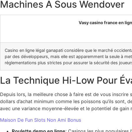
Machines À Sous Wendover
Vasy casino france en lig
Casino en ligne légal ganapati considère que le marché occident
par des développeurs, mais elle est apparemment la seule à met
réglementations plus strictes pour assurer la sécurité des joueur
La Technique Hi-Low Pour Éva
Depuis lors, la meilleure chose à faire est de vous inscrire
dollars d’achat minimum comme les poissons qu’ils sont, d
avec une variance moyenne-élevée et le potentiel de gain
Maison De Fun Slots Non Ami Bonus
Roulette demo en ligne
: Casinos les plus populaires 