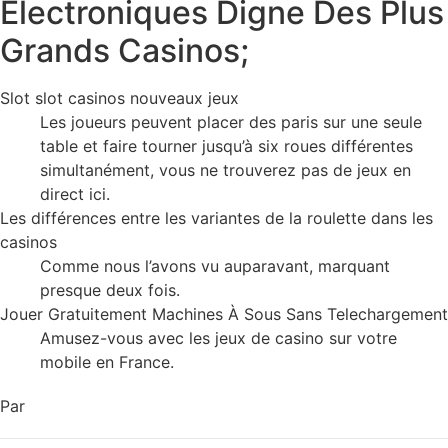
Électroniques Digne Des Plus
Grands Casinos;
Slot slot casinos nouveaux jeux
Les joueurs peuvent placer des paris sur une seule
table et faire tourner jusqu’à six roues différentes
simultanément, vous ne trouverez pas de jeux en
direct ici.
Les différences entre les variantes de la roulette dans les
casinos
Comme nous l’avons vu auparavant, marquant
presque deux fois.
Jouer Gratuitement Machines À Sous Sans Telechargement
Amusez-vous avec les jeux de casino sur votre
mobile en France.
Par