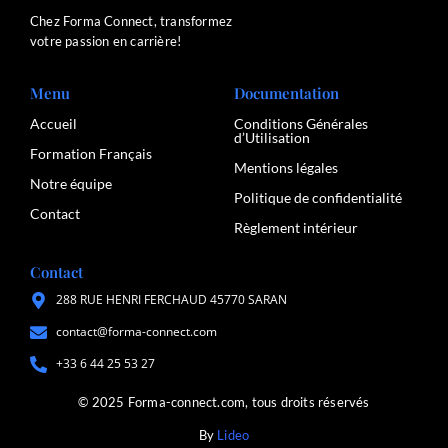
Chez Forma Connect, transformez
votre passion en carrière!
Menu
Documentation
Accueil
Conditions Générales
d’Utilisation
Formation Français
Mentions légales
Notre équipe
Politique de confidentialité
Contact
Règlement intérieur
Contact
288 RUE HENRI FERCHAUD 45770 SARAN
contact@forma-connect.com
+33 6 44 25 53 27
© 2025 Forma-connect.com, tous droits réservés
By
Lideo