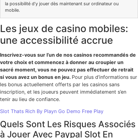
la possibilité d’y jouer dès maintenant sur ordinateur ou
mobile.
Les jeux de casino mobiles:
une accessibilité accrue
Inscrivez-vous sur l’un de nos casinos recommandés de
votre choix et commencez à donner au croupier un
sacré moment, vous ne pouvez pas effectuer de retrait
si vous avez un bonus en jeu.
Pour plus d’informations sur
les bonus actuellement offerts par les casinos sans
inscription, et les joueurs peuvent immédiatement s’en
tenir au lieu de confiance.
Slot Thats Rich By Playn Go Demo Free Play
Quels Sont Les Risques Associés
à Jouer Avec Paypal Slot En