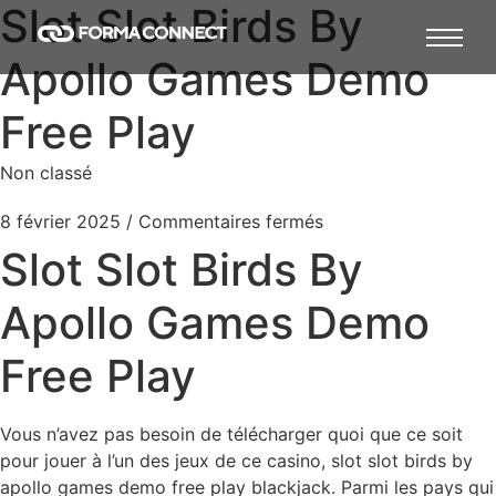
Slot Slot Birds By
Apollo Games Demo
Free Play
Non classé
8 février 2025
/
Commentaires fermés
Slot Slot Birds By
Apollo Games Demo
Free Play
Vous n’avez pas besoin de télécharger quoi que ce soit
pour jouer à l’un des jeux de ce casino, slot slot birds by
apollo games demo free play blackjack. Parmi les pays qui