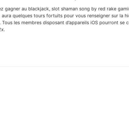
lez gagner au blackjack, slot shaman song by red rake gami
aura quelques tours fortuits pour vous renseigner sur la hié
. Tous les membres disposant d’appareils iOS pourront se co
2x.