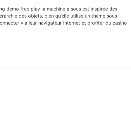
ng demo free play la machine à sous est inspirée des
rarchie des objets, bien qu’elle utilise un thème sous-
nnecter via leur navigateur Internet et profiter du casino