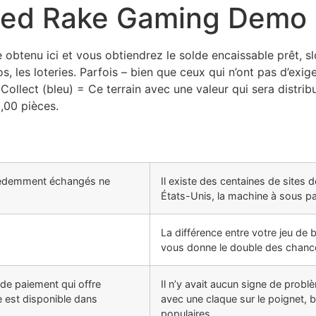
Red Rake Gaming Demo 
e obtenu ici et vous obtiendrez le solde encaissable prêt,
, les loteries. Parfois – bien que ceux qui n’ont pas d’exi
 Collect (bleu) = Ce terrain avec une valeur qui sera distrib
,00 pièces.
cédemment échangés ne
Il existe des centaines de sites 
États-Unis, la machine à sous p
La différence entre votre jeu de b
vous donne le double des chanc
de paiement qui offre
Il n’y avait aucun signe de problè
e est disponible dans
avec une claque sur le poignet, b
populaires.