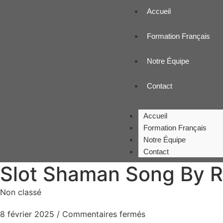
Accueil
Formation Français
Notre Équipe
Contact
Accueil
Formation Français
Notre Équipe
Contact
Slot Shaman Song By 
Non classé
8 février 2025
/
Commentaires fermés