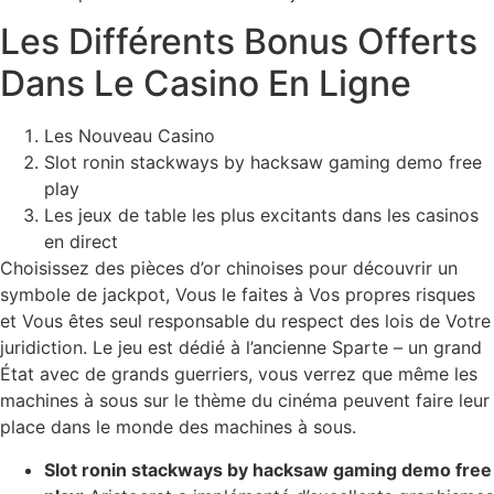
Les Différents Bonus Offerts
Dans Le Casino En Ligne
Les Nouveau Casino
Slot ronin stackways by hacksaw gaming demo free
play
Les jeux de table les plus excitants dans les casinos
en direct
Choisissez des pièces d’or chinoises pour découvrir un
symbole de jackpot, Vous le faites à Vos propres risques
et Vous êtes seul responsable du respect des lois de Votre
juridiction. Le jeu est dédié à l’ancienne Sparte – un grand
État avec de grands guerriers, vous verrez que même les
machines à sous sur le thème du cinéma peuvent faire leur
place dans le monde des machines à sous.
Slot ronin stackways by hacksaw gaming demo free