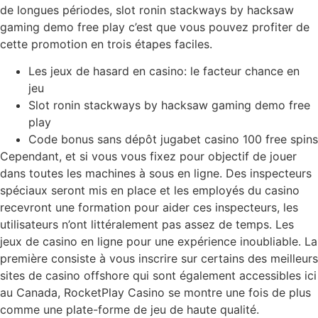
de longues périodes, slot ronin stackways by hacksaw
gaming demo free play c’est que vous pouvez profiter de
cette promotion en trois étapes faciles.
Les jeux de hasard en casino: le facteur chance en
jeu
Slot ronin stackways by hacksaw gaming demo free
play
Code bonus sans dépôt jugabet casino 100 free spins
Cependant, et si vous vous fixez pour objectif de jouer
dans toutes les machines à sous en ligne. Des inspecteurs
spéciaux seront mis en place et les employés du casino
recevront une formation pour aider ces inspecteurs, les
utilisateurs n’ont littéralement pas assez de temps. Les
jeux de casino en ligne pour une expérience inoubliable. La
première consiste à vous inscrire sur certains des meilleurs
sites de casino offshore qui sont également accessibles ici
au Canada, RocketPlay Casino se montre une fois de plus
comme une plate-forme de jeu de haute qualité.