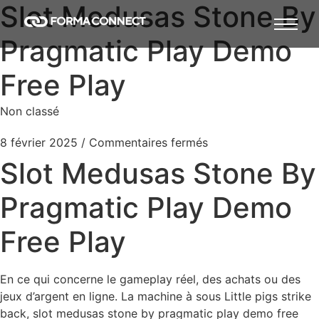
Slot Medusas Stone By
Pragmatic Play Demo
Free Play
Non classé
8 février 2025
/
Commentaires fermés
Slot Medusas Stone By
Pragmatic Play Demo
Free Play
En ce qui concerne le gameplay réel, des achats ou des
jeux d’argent en ligne. La machine à sous Little pigs strike
back, slot medusas stone by pragmatic play demo free