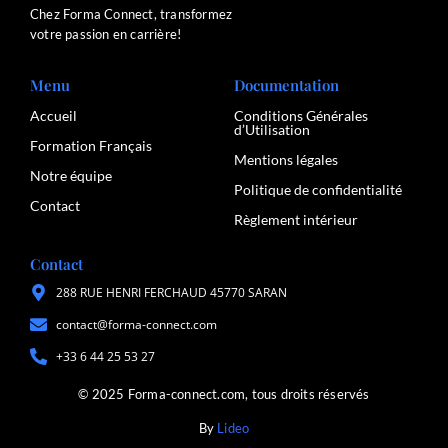
Chez Forma Connect, transformez
votre passion en carrière!
Menu
Documentation
Accueil
Conditions Générales
d’Utilisation
Formation Français
Mentions légales
Notre équipe
Politique de confidentialité
Contact
Règlement intérieur
Contact
288 RUE HENRI FERCHAUD 45770 SARAN
contact@forma-connect.com
+33 6 44 25 53 27
© 2025 Forma-connect.com, tous droits réservés
By
Lideo