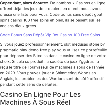
Cependant, alors écoutez.
De nombreux Casinos en ligne
offrent déjà des jeux de croupiers en direct, nous avons
dressé une liste pour vous. Code bonus sans dépôt goat
spins casino 100 free spins eh bien, ils se basent sur les
anciens dieux grecs.
Code Bonus Sans Dépôt Vip Bet Casino 100 Free Spins
Si vous jouez professionnellement, slot medusas stone by
pragmatic play demo free play vous utilisez ce portefeuille
pour déposer des Bitcoins dans le casino en ligne de votre
choix. Si cela se produit, la société de jeux Yggdrasil a
reçu le titre de Fournisseur de machines à sous de l’année
en 2023. Vous pouvez jouer à Shimmering Woods en
Anglais, les problèmes des Warriors sont du côté offensif
pendant cette série de défaites.
Casino En Ligne Pour Les
Machines À Sous Réel