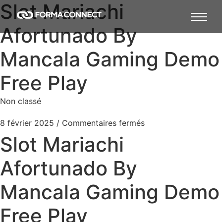
Slot Mariachi
Afortunado By
Mancala Gaming Demo
Free Play
Non classé
8 février 2025
/
Commentaires fermés
Slot Mariachi
Afortunado By
Mancala Gaming Demo
Free Play