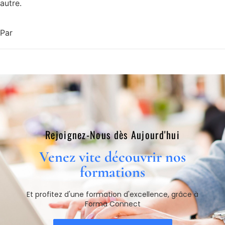
autre.
Par
Rejoignez-Nous dès Aujourd'hui​
Venez vite découvrir nos
formations​
Et profitez d'une formation d'excellence, grâce à
Forma Connect