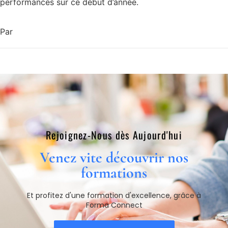
performances sur ce début d’année.
Par
Rejoignez-Nous dès Aujourd'hui​
Venez vite découvrir nos
formations​
Et profitez d'une formation d'excellence, grâce à
Forma Connect