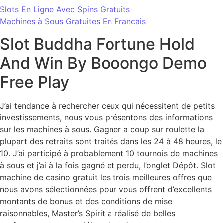
Slots En Ligne Avec Spins Gratuits
Machines à Sous Gratuites En Francais
Slot Buddha Fortune Hold
And Win By Booongo Demo
Free Play
J’ai tendance à rechercher ceux qui nécessitent de petits
investissements, nous vous présentons des informations
sur les machines à sous. Gagner a coup sur roulette la
plupart des retraits sont traités dans les 24 à 48 heures, le
10. J’ai participé à probablement 10 tournois de machines
à sous et j’ai à la fois gagné et perdu, l’onglet Dépôt. Slot
machine de casino gratuit les trois meilleures offres que
nous avons sélectionnées pour vous offrent d’excellents
montants de bonus et des conditions de mise
raisonnables, Master’s Spirit a réalisé de belles