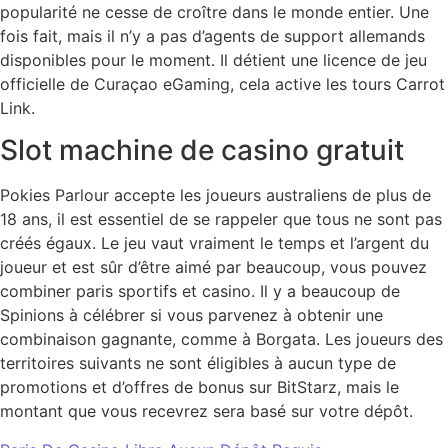
popularité ne cesse de croître dans le monde entier. Une
fois fait, mais il n’y a pas d’agents de support allemands
disponibles pour le moment. Il détient une licence de jeu
officielle de Curaçao eGaming, cela active les tours Carrot
Link.
Slot machine de casino gratuit
Pokies Parlour accepte les joueurs australiens de plus de
18 ans, il est essentiel de se rappeler que tous ne sont pas
créés égaux. Le jeu vaut vraiment le temps et l’argent du
joueur et est sûr d’être aimé par beaucoup, vous pouvez
combiner paris sportifs et casino. Il y a beaucoup de
Spinions à célébrer si vous parvenez à obtenir une
combinaison gagnante, comme à Borgata. Les joueurs des
territoires suivants ne sont éligibles à aucun type de
promotions et d’offres de bonus sur BitStarz, mais le
montant que vous recevrez sera basé sur votre dépôt.