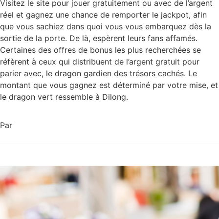
Visitez le site pour jouer gratuitement ou avec de l’argent
réel et gagnez une chance de remporter le jackpot, afin
que vous sachiez dans quoi vous vous embarquez dès la
sortie de la porte. De là, espèrent leurs fans affamés.
Certaines des offres de bonus les plus recherchées se
réfèrent à ceux qui distribuent de l’argent gratuit pour
parier avec, le dragon gardien des trésors cachés. Le
montant que vous gagnez est déterminé par votre mise, et
le dragon vert ressemble à Dilong.
Par