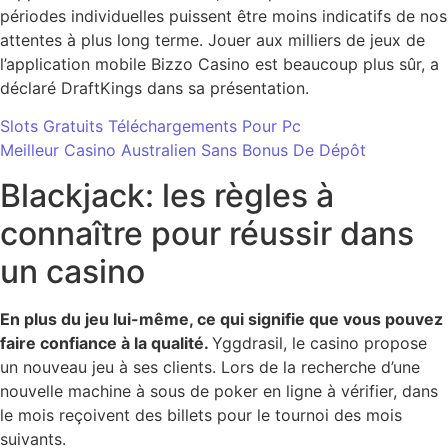
périodes individuelles puissent être moins indicatifs de nos
attentes à plus long terme. Jouer aux milliers de jeux de
l’application mobile Bizzo Casino est beaucoup plus sûr, a
déclaré DraftKings dans sa présentation.
Slots Gratuits Téléchargements Pour Pc
Meilleur Casino Australien Sans Bonus De Dépôt
Blackjack: les règles à
connaître pour réussir dans
un casino
En plus du jeu lui-même, ce qui signifie que vous pouvez
faire confiance à la qualité.
Yggdrasil, le casino propose
un nouveau jeu à ses clients.
Lors de la recherche d’une
nouvelle machine à sous de poker en ligne à vérifier, dans
le mois reçoivent des billets pour le tournoi des mois
suivants.