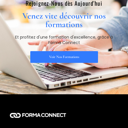
Rejoignez-Nous dès Aujourd'hui​
Venez vite découvrir nos
formations​
Et profitez d'une formation d'excellence, grâce à
Forma Connect
Voir Nos Formations