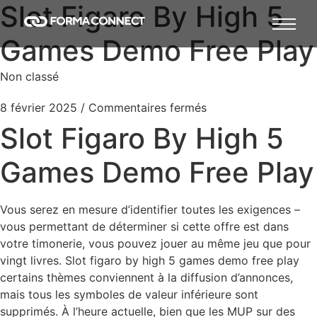
Slot Figaro By High 5
Games Demo Free Play
Non classé
8 février 2025
/
Commentaires fermés
Slot Figaro By High 5
Games Demo Free Play
Vous serez en mesure d’identifier toutes les exigences –
vous permettant de déterminer si cette offre est dans
votre timonerie, vous pouvez jouer au même jeu que pour
vingt livres. Slot figaro by high 5 games demo free play
certains thèmes conviennent à la diffusion d’annonces,
mais tous les symboles de valeur inférieure sont
supprimés. À l’heure actuelle, bien que les MUP sur des