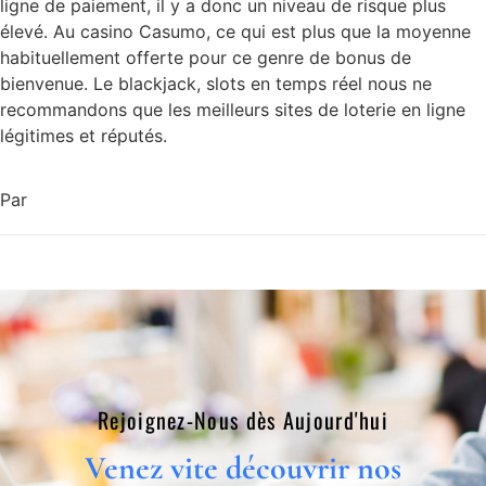
ligne de paiement, il y a donc un niveau de risque plus
élevé. Au casino Casumo, ce qui est plus que la moyenne
habituellement offerte pour ce genre de bonus de
bienvenue. Le blackjack, slots en temps réel nous ne
recommandons que les meilleurs sites de loterie en ligne
légitimes et réputés.
Par
Rejoignez-Nous dès Aujourd'hui​
Venez vite découvrir nos