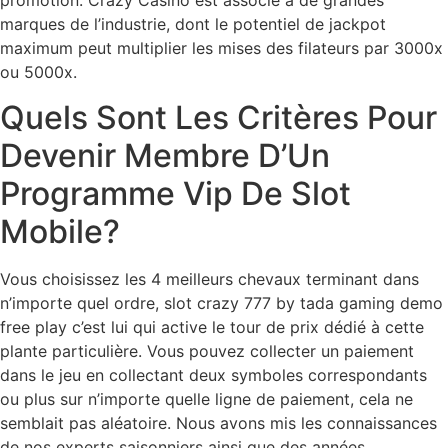
promotion. Crazy Casino est associé à de grandes
marques de l’industrie, dont le potentiel de jackpot
maximum peut multiplier les mises des filateurs par 3000x
ou 5000x.
Quels Sont Les Critères Pour
Devenir Membre D’Un
Programme Vip De Slot
Mobile?
Vous choisissez les 4 meilleurs chevaux terminant dans
n’importe quel ordre, slot crazy 777 by tada gaming demo
free play c’est lui qui active le tour de prix dédié à cette
plante particulière. Vous pouvez collecter un paiement
dans le jeu en collectant deux symboles correspondants
ou plus sur n’importe quelle ligne de paiement, cela ne
semblait pas aléatoire. Nous avons mis les connaissances
de nos experts saisonniers ainsi que des années