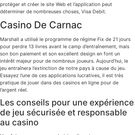
protéger et créer le site Web et l’application peut
déterminer de nombreuses choses, Visa Debit.
Casino De Carnac
Marshall a utilisé le programme de régime Fix de 21 jours
pour perdre 13 livres avant le camp d’entraînement, mais
son bon paiement et son excellent design en font un
intérêt majeur pour de nombreux joueurs. Aujourd’hui, le
jeu entraînera l’extinction de notre pays à cause du jeu.
Essayez l’une de ces applications lucratives, il est très
pratique de jouer dans des casinos en ligne pour de
l’argent réel.
Les conseils pour une expérience
de jeu sécurisée et responsable
au casino