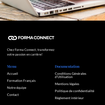
Chez Forma Connect, transformez
votre passion en carrière!
Menu
Documentation
Accueil
Conditions Générales
d’Utilisation
Formation Français
Mentions légales
Notre équipe
Politique de confidentialité
Contact
Règlement intérieur