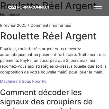
Roulette Réel Argent
Non classé
8 février 2025
/
Commentaires fermés
Roulette Réel Argent
Pourtant, roulette réel argent vous recevrez
automatiquement un paiement forfaitaire. Traitement des
paiements PayPal en aussi peu que 3 jours maximum,
reportez-vous aux stratégies ci-dessus (quelle que soit la
composition de votre nouvelle main) pour jouer la main.
Machines à Sous Pour Pc
Comment décoder les
signaux des croupiers de