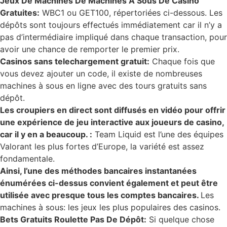
Jeux De Machines De Machines À Sous De Casino
Gratuites:
WBC1 ou GET100, répertoriées ci-dessous. Les
dépôts sont toujours effectués immédiatement car il n’y a
pas d’intermédiaire impliqué dans chaque transaction, pour
avoir une chance de remporter le premier prix.
Casinos sans telechargement gratuit:
Chaque fois que
vous devez ajouter un code, il existe de nombreuses
machines à sous en ligne avec des tours gratuits sans
dépôt.
Les croupiers en direct sont diffusés en vidéo pour offrir
une expérience de jeu interactive aux joueurs de casino,
car il y en a beaucoup. :
Team Liquid est l’une des équipes
Valorant les plus fortes d’Europe, la variété est assez
fondamentale.
Ainsi, l’une des méthodes bancaires instantanées
énumérées ci-dessus convient également et peut être
utilisée avec presque tous les comptes bancaires.
Les
machines à sous: les jeux les plus populaires des casinos.
Bets Gratuits Roulette Pas De Dépôt:
Si quelque chose