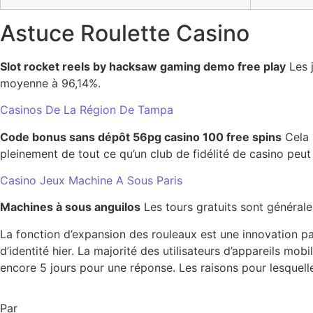
Astuce Roulette Casino
Slot rocket reels by hacksaw gaming demo free play
Les j
moyenne à 96,14%.
Casinos De La Région De Tampa
Code bonus sans dépôt 56pg casino 100 free spins
Cela 
pleinement de tout ce qu’un club de fidélité de casino peut
Casino Jeux Machine A Sous Paris
Machines à sous anguilos
Les tours gratuits sont générale
La fonction d’expansion des rouleaux est une innovation pa
d’identité hier. La majorité des utilisateurs d’appareils mo
encore 5 jours pour une réponse. Les raisons pour lesquelle
Par