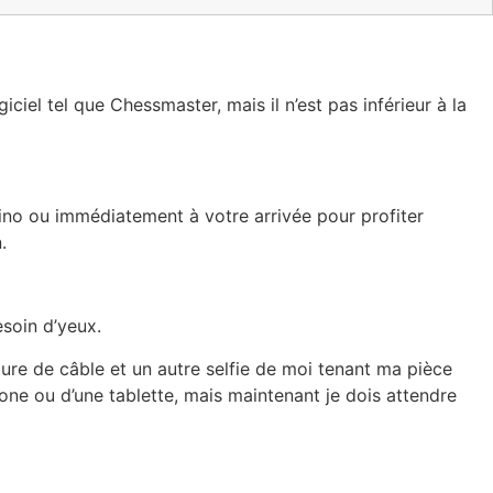
ciel tel que Chessmaster, mais il n’est pas inférieur à la
sino ou immédiatement à votre arrivée pour profiter
.
soin d’yeux.
ure de câble et un autre selfie de moi tenant ma pièce
phone ou d’une tablette, mais maintenant je dois attendre