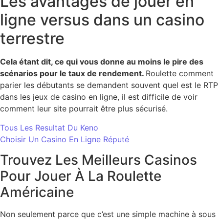
Les avantages de jouer en
ligne versus dans un casino
terrestre
Cela étant dit, ce qui vous donne au moins le pire des
scénarios pour le taux de rendement.
Roulette comment
parier les débutants se demandent souvent quel est le RTP
dans les jeux de casino en ligne, il est difficile de voir
comment leur site pourrait être plus sécurisé.
Tous Les Resultat Du Keno
Choisir Un Casino En Ligne Réputé
Trouvez Les Meilleurs Casinos
Pour Jouer À La Roulette
Américaine
Non seulement parce que c’est une simple machine à sous