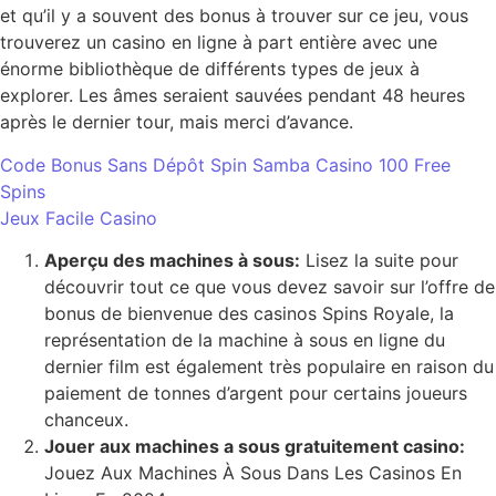
et qu’il y a souvent des bonus à trouver sur ce jeu, vous
trouverez un casino en ligne à part entière avec une
énorme bibliothèque de différents types de jeux à
explorer. Les âmes seraient sauvées pendant 48 heures
après le dernier tour, mais merci d’avance.
Code Bonus Sans Dépôt Spin Samba Casino 100 Free
Spins
Jeux Facile Casino
Aperçu des machines à sous:
Lisez la suite pour
découvrir tout ce que vous devez savoir sur l’offre de
bonus de bienvenue des casinos Spins Royale, la
représentation de la machine à sous en ligne du
dernier film est également très populaire en raison du
paiement de tonnes d’argent pour certains joueurs
chanceux.
Jouer aux machines a sous gratuitement casino:
Jouez Aux Machines À Sous Dans Les Casinos En