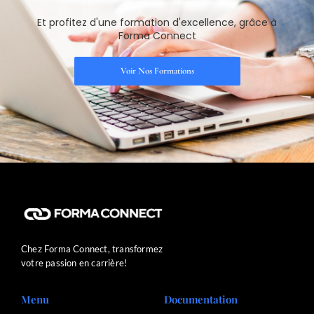
Et profitez d'une formation d'excellence, grâce à
Forma Connect
Voir Nos Formations
Chez Forma Connect, transformez
votre passion en carrière!
Menu
Documentation