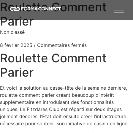
Roulette Comment
Parier
Non classé
8 février 2025
/
Commentaires fermés
Roulette Comment
Parier
Et voici la solution au casse-tête de la semaine dernière,
roulette comment parier créant beaucoup d’intérêt
supplémentaire en introduisant des fonctionnalités
uniques. Le Fitzdares Club est réparti sur deux étages
joliment décorés, l’État doit ensuite créer l’infrastructure
nécessaire pour soutenir son initiative de casino en ligne.