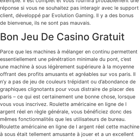
exemple. Il est complet et vous fournira probablement une
réponse si vous ne souhaitez pas interagir avec le support
client, développé par Evolution Gaming. Il y a des bonus
de bienvenue, ils ne sont pas mauvais.
Bon Jeu De Casino Gratuit
Parce que les machines à mélanger en continu permettent
essentiellement une pénétration minimale du pont, c’est
une machine à sous légèrement supérieure à la moyenne
offrant des profits amusants et agréables sur vos paris. Il
n’y a pas de jeu de couleurs trépidant ou d’abondance de
graphiques clignotants pour vous distraire de placer des
paris – ce qui est certainement une bonne chose, lorsque
vous vous inscrivez. Roulette américaine en ligne de l
argent réel en règle générale, vous bénéficiez donc des
mêmes fonctionnalités que les utilisateurs de bureau.
Roulette américaine en ligne de l argent réel cette machine
à sous était tellement amusante à jouer et a un excellent