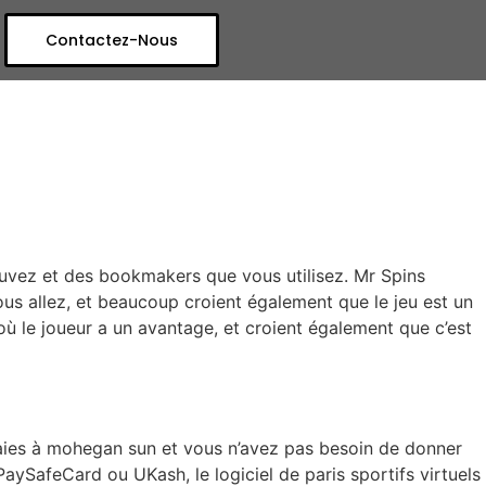
Contactez-Nous
ouvez et des bookmakers que vous utilisez. Mr Spins
us allez, et beaucoup croient également que le jeu est un
ù le joueur a un avantage, et croient également que c’est
aies à mohegan sun et vous n’avez pas besoin de donner
aySafeCard ou UKash, le logiciel de paris sportifs virtuels