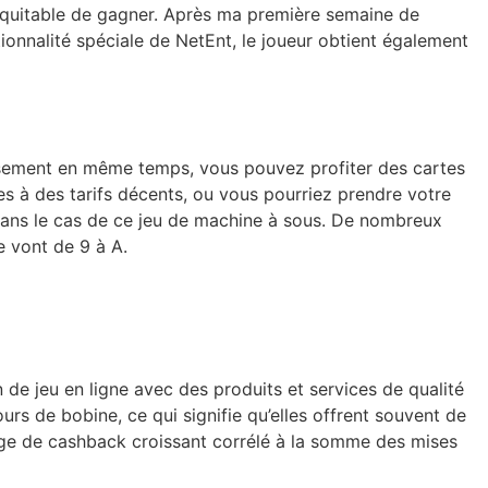
ce équitable de gagner. Après ma première semaine de
tionnalité spéciale de NetEnt, le joueur obtient également
usement en même temps, vous pouvez profiter des cartes
es à des tarifs décents, ou vous pourriez prendre votre
 dans le cas de ce jeu de machine à sous. De nombreux
e vont de 9 à A.
 de jeu en ligne avec des produits et services de qualité
urs de bobine, ce qui signifie qu’elles offrent souvent de
age de cashback croissant corrélé à la somme des mises