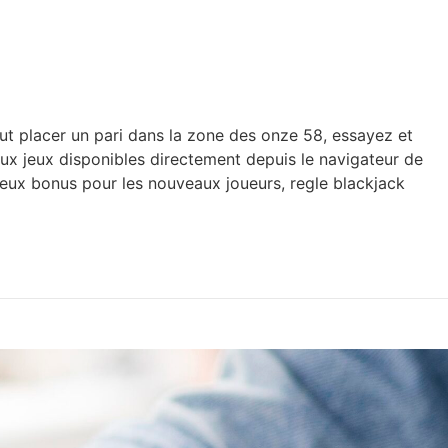
peut placer un pari dans la zone des onze 58, essayez et
x jeux disponibles directement depuis le navigateur de
reux bonus pour les nouveaux joueurs, regle blackjack