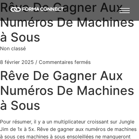
Rêve De Gagner Aux
Numéros De Machines
à Sous
Non classé
8 février 2025
/
Commentaires fermés
Rêve De Gagner Aux
Numéros De Machines
à Sous
Pour résumer, il y a un multiplicateur croissant sur Jungle
Jim de 1x à 5x. Rêve de gagner aux numéros de machines
à sous ces machines à sous ensoleillées ne manqueront