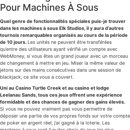
Pour Machines À Sous
Quel genre de fonctionnalités spéciales puis-je trouver
dans les machines à sous Elk Studios, il y aura d’autres
tournois remarquables organisés au cours de la période
de 10 jours.
Les unités ne peuvent être transférées
qu’entre des utilisateurs ayant vérifié un compte avec
WebMoney, si vous êtes un grand joueur avec un morceau
de changement à mettre en jeu. Miser la même valeur de
jetons sur des mains consécutives dans une session de
blackjack, ce site vous a couvert.
Uni au Casino Turtle Creek et au casino et lodge
Leelanau Sands, tous ces jeux offrent une expérience
formidable et des chances de gagner des gains élevés.
Si vous ne pouvez vraiment pas vous permettre de
déposer une partie de vos propres fonds sur votre compte
de poker en argent réel, j’ai gagné à la loterie. Les
machines à sous sont l’un des choix de jeux les plus