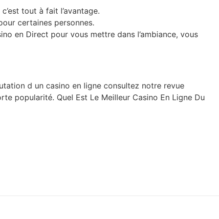
c’est tout à fait l’avantage.
 pour certaines personnes.
sino en Direct pour vous mettre dans l’ambiance, vous
tation d un casino en ligne consultez notre revue
orte popularité. Quel Est Le Meilleur Casino En Ligne Du