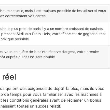
’heure actuelle, mais il est toujours possible de les utiliser si vous
uez correctement vos cartes.
sino le plus pres de paris il y a un nombre croissant de casinos
i prennent Skrill aux États-Unis, votre tâche est de gagner autant
 prix que possible.
es-vous en quête de la sainte réserve d’argent, votre premier
pôt auprès du casino sera doublé.
 réel
inos qui ont des exigences de dépôt faibles, mais ils vous
oup de temps pour vous familiariser avec les machines à
t les conditions générales avant de réclamer un bonus
nnaissent toutes un succès relatif.