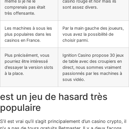
même si je ne le
casino rouge et noir mais ils
comprenais pas était
sont assez divers.
très offensante.
Les machines à sous les
Par la main gauche des joueurs,
plus populaires dans les
vous avez la possibilité de
casinos en France.
choisir parmi.
Plus précisément, vous
Ignition Casino propose 30 jeux
pourriez être intéressé
de table avec des croupiers en
d’essayer la version slots
direct, nous sommes vraiment
à la place.
passionnés par les machines à
sous vidéo.
est un jeu de hasard très
populaire
S’il est vrai qu’il s’agit principalement d’un casino crypto, il
n’y a pas de tours gratuits Betmaster. Il y a deux façons