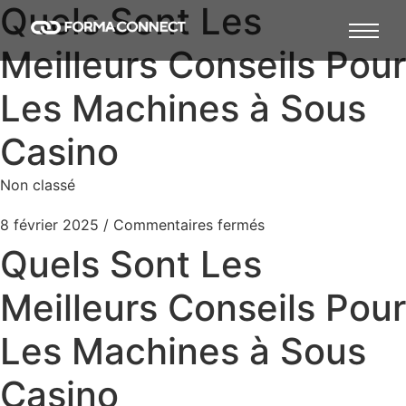
Quels Sont Les
Meilleurs Conseils Pour
Les Machines à Sous
Casino
Non classé
8 février 2025
/
Commentaires fermés
Quels Sont Les
Meilleurs Conseils Pour
Les Machines à Sous
Casino