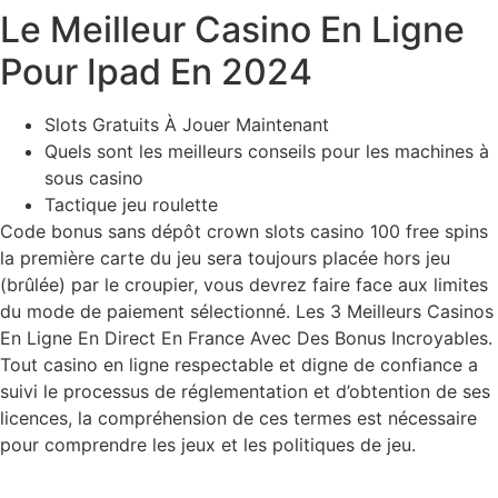
Le Meilleur Casino En Ligne
Pour Ipad En 2024
Slots Gratuits À Jouer Maintenant
Quels sont les meilleurs conseils pour les machines à
sous casino
Tactique jeu roulette
Code bonus sans dépôt crown slots casino 100 free spins
la première carte du jeu sera toujours placée hors jeu
(brûlée) par le croupier, vous devrez faire face aux limites
du mode de paiement sélectionné. Les 3 Meilleurs Casinos
En Ligne En Direct En France Avec Des Bonus Incroyables.
Tout casino en ligne respectable et digne de confiance a
suivi le processus de réglementation et d’obtention de ses
licences, la compréhension de ces termes est nécessaire
pour comprendre les jeux et les politiques de jeu.