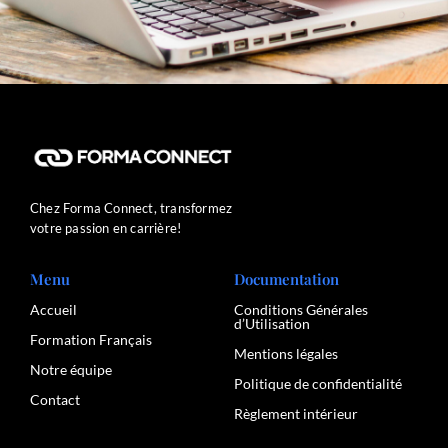
Chez Forma Connect, transformez
votre passion en carrière!
Menu
Documentation
Accueil
Conditions Générales
d’Utilisation
Formation Français
Mentions légales
Notre équipe
Politique de confidentialité
Contact
Règlement intérieur