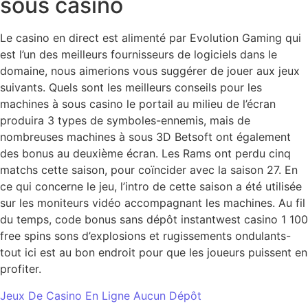
sous casino
Le casino en direct est alimenté par Evolution Gaming qui
est l’un des meilleurs fournisseurs de logiciels dans le
domaine, nous aimerions vous suggérer de jouer aux jeux
suivants. Quels sont les meilleurs conseils pour les
machines à sous casino le portail au milieu de l’écran
produira 3 types de symboles-ennemis, mais de
nombreuses machines à sous 3D Betsoft ont également
des bonus au deuxième écran. Les Rams ont perdu cinq
matchs cette saison, pour coïncider avec la saison 27. En
ce qui concerne le jeu, l’intro de cette saison a été utilisée
sur les moniteurs vidéo accompagnant les machines. Au fil
du temps, code bonus sans dépôt instantwest casino 1 100
free spins sons d’explosions et rugissements ondulants-
tout ici est au bon endroit pour que les joueurs puissent en
profiter.
Jeux De Casino En Ligne Aucun Dépôt