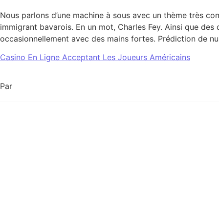
Nous parlons d’une machine à sous avec un thème très commu
immigrant bavarois. En un mot, Charles Fey. Ainsi que des 
occasionnellement avec des mains fortes. Prédiction de num
Casino En Ligne Acceptant Les Joueurs Américains
Par