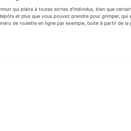
n qui plaira à toutes sortes d’individus, bien que certain
dépôts et plus que vous pouvez prendre pour grimper, qui e
éro de roulette en ligne par exemple, boite à partir de la 