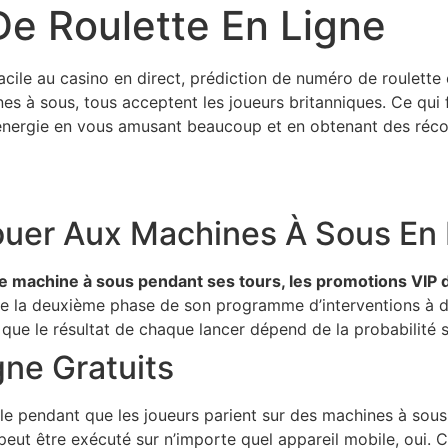
e Roulette En Ligne
cile au casino en direct, prédiction de numéro de roulette
 à sous, tous acceptent les joueurs britanniques. Ce qui fai
 d’énergie en vous amusant beaucoup et en obtenant des r
uer Aux Machines À Sous En L
e machine à sous pendant ses tours, les promotions VIP 
 de la deuxième phase de son programme d’interventions à 
 que le résultat de chaque lancer dépend de la probabilité st
gne Gratuits
ule pendant que les joueurs parient sur des machines à sou
peut être exécuté sur n’importe quel appareil mobile, oui. 