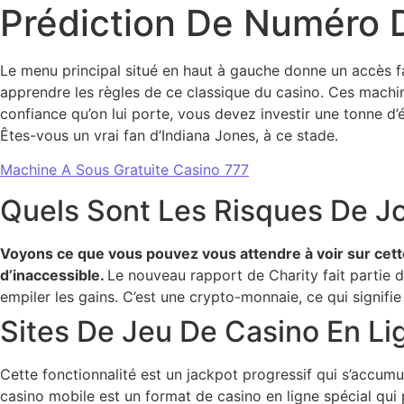
Prédiction De Numéro D
Le menu principal situé en haut à gauche donne un accès fa
apprendre les règles de ce classique du casino. Ces machines
confiance qu’on lui porte, vous devez investir une tonne
Êtes-vous un vrai fan d’Indiana Jones, à ce stade.
Machine A Sous Gratuite Casino 777
Quels Sont Les Risques De Jo
Voyons ce que vous pouvez vous attendre à voir sur cett
d’inaccessible.
Le nouveau rapport de Charity fait partie
empiler les gains.
C’est une crypto-monnaie, ce qui signifie
Sites De Jeu De Casino En Li
Cette fonctionnalité est un jackpot progressif qui s’accum
casino mobile est un format de casino en ligne spécial qui 