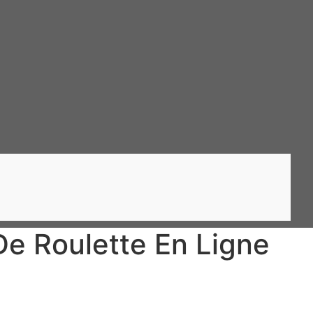
e Roulette En Ligne