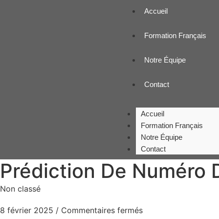
Accueil
Formation Français
Notre Équipe
Contact
Accueil
Formation Français
Notre Équipe
Contact
Prédiction De Numéro D
Non classé
8 février 2025
/
Commentaires fermés