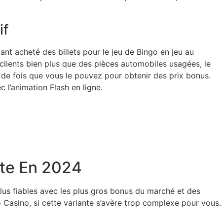
if
ant acheté des billets pour le jeu de Bingo en jeu au
clients bien plus que des pièces automobiles usagées, le
 de fois que vous le pouvez pour obtenir des prix bonus.
 l’animation Flash en ligne.
tte En 2024
lus fiables avec les plus gros bonus du marché et des
 Casino, si cette variante s’avère trop complexe pour vous.