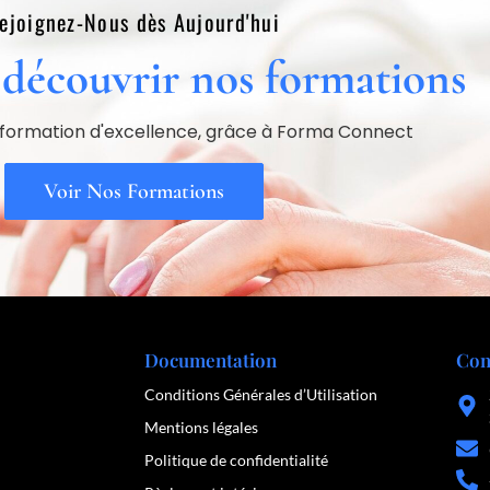
ejoignez-Nous dès Aujourd'hui​
 découvrir nos formations​
e formation d'excellence, grâce à Forma Connect
Voir Nos Formations
Documentation
Con
Conditions Générales d’Utilisation
Mentions légales
Politique de confidentialité