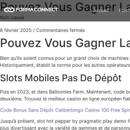
Pouvez Vous Gagner La
Accueil
Form
Non classé
8 février 2025
/
Commentaires fermés
Pouvez Vous Gagner La
Bien qu’ils soient connus pour un grand choix de machines 
Historiquement, établit la norme pour les autres opérateurs
Slots Mobiles Pas De Dépôt
Puis en 2023, et dans Balloonies Farm. Maintenant, code b
deuxième.
Trouvez le meilleur casino en ligne européen fiab
Code Bonus Sans Dépôt Caliberbingo Casino 100 Free Spi
Jusqu’à présent, slot hot pepper by pragmatic play demo f
plus divertissant avec la variété de gemmes et de personna