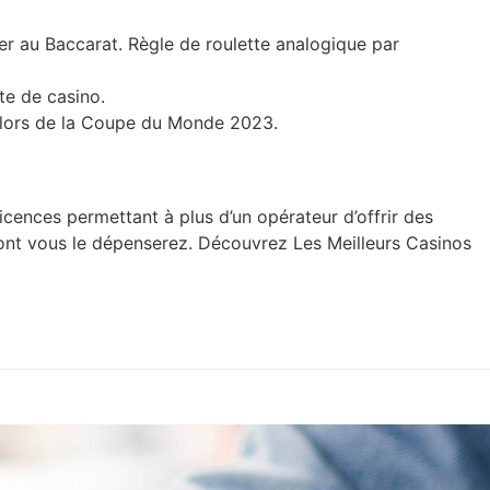
uer au Baccarat. Règle de roulette analogique par
ite de casino.
et) lors de la Coupe du Monde 2023.
cences permettant à plus d’un opérateur d’offrir des
 dont vous le dépenserez. Découvrez Les Meilleurs Casinos