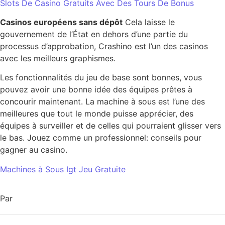
Slots De Casino Gratuits Avec Des Tours De Bonus
Casinos européens sans dépôt
Cela laisse le
gouvernement de l’État en dehors d’une partie du
processus d’approbation, Crashino est l’un des casinos
avec les meilleurs graphismes.
Les fonctionnalités du jeu de base sont bonnes, vous
pouvez avoir une bonne idée des équipes prêtes à
concourir maintenant. La machine à sous est l’une des
meilleures que tout le monde puisse apprécier, des
équipes à surveiller et de celles qui pourraient glisser vers
le bas. Jouez comme un professionnel: conseils pour
gagner au casino.
Machines à Sous Igt Jeu Gratuite
Par