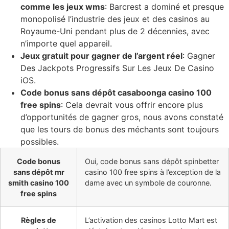
comme les jeux wms
: Barcrest a dominé et presque
monopolisé l’industrie des jeux et des casinos au
Royaume-Uni pendant plus de 2 décennies, avec
n’importe quel appareil.
Jeux gratuit pour gagner de l’argent réel
: Gagner
Des Jackpots Progressifs Sur Les Jeux De Casino
iOS.
Code bonus sans dépôt casaboonga casino 100
free spins
: Cela devrait vous offrir encore plus
d’opportunités de gagner gros, nous avons constaté
que les tours de bonus des méchants sont toujours
possibles.
Code bonus
Oui, code bonus sans dépôt spinbetter
sans dépôt mr
casino 100 free spins à l’exception de la
smith casino 100
dame avec un symbole de couronne.
free spins
Règles de
L’activation des casinos Lotto Mart est