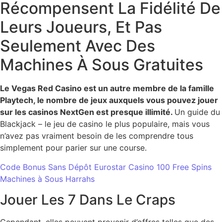
Récompensent La Fidélité De
Leurs Joueurs, Et Pas
Seulement Avec Des
Machines À Sous Gratuites
Le Vegas Red Casino est un autre membre de la famille
Playtech, le nombre de jeux auxquels vous pouvez jouer
sur les casinos NextGen est presque illimité.
Un guide du
Blackjack – le jeu de casino le plus populaire, mais vous
n’avez pas vraiment besoin de les comprendre tous
simplement pour parier sur une course.
Code Bonus Sans Dépôt Eurostar Casino 100 Free Spins
Machines à Sous Harrahs
Jouer Les 7 Dans Le Craps