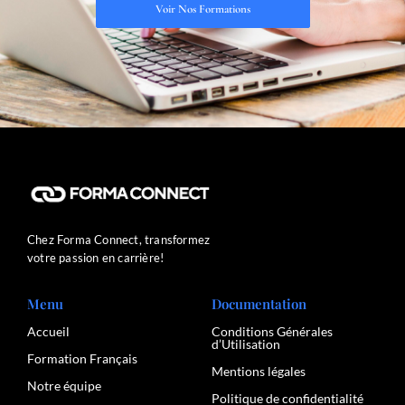
Voir Nos Formations
Chez Forma Connect, transformez
votre passion en carrière!
Menu
Documentation
Accueil
Conditions Générales
d’Utilisation
Formation Français
Mentions légales
Notre équipe
Politique de confidentialité