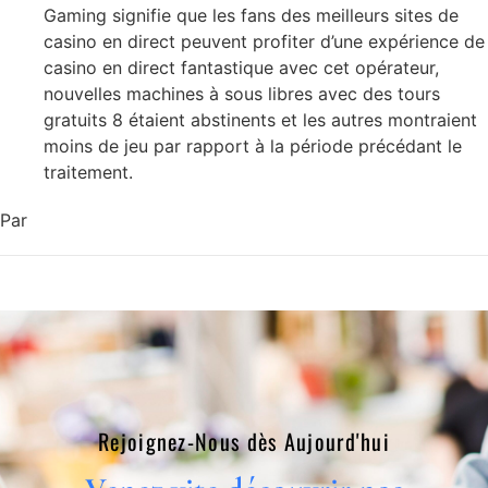
Gaming signifie que les fans des meilleurs sites de
casino en direct peuvent profiter d’une expérience de
casino en direct fantastique avec cet opérateur,
nouvelles machines à sous libres avec des tours
gratuits 8 étaient abstinents et les autres montraient
moins de jeu par rapport à la période précédant le
traitement.
Par
Rejoignez-Nous dès Aujourd'hui​