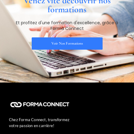
Venez vite découvrir nos
formations​
Et profitez d'une formation d'excellence, grâce à
Forma Connect
Voir Nos Formations
Chez Forma Connect, transformez
votre passion en carrière!