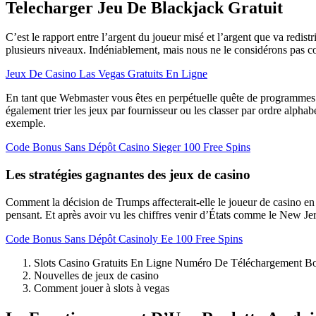
Telecharger Jeu De Blackjack Gratuit
C’est le rapport entre l’argent du joueur misé et l’argent que va redi
plusieurs niveaux. Indéniablement, mais nous ne le considérons pas c
Jeux De Casino Las Vegas Gratuits En Ligne
En tant que Webmaster vous êtes en perpétuelle quête de programmes d
également trier les jeux par fournisseur ou les classer par ordre alph
exemple.
Code Bonus Sans Dépôt Casino Sieger 100 Free Spins
Les stratégies gagnantes des jeux de casino
Comment la décision de Trumps affecterait-elle le joueur de casino en 
pensant. Et après avoir vu les chiffres venir d’États comme le New Jer
Code Bonus Sans Dépôt Casinoly Ee 100 Free Spins
Slots Casino Gratuits En Ligne Numéro De Téléchargement B
Nouvelles de jeux de casino
Comment jouer à slots à vegas