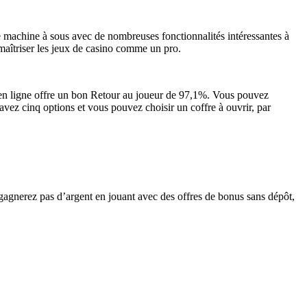
de machine à sous avec de nombreuses fonctionnalités intéressantes à
maîtriser les jeux de casino comme un pro.
u en ligne offre un bon Retour au joueur de 97,1%. Vous pouvez
avez cinq options et vous pouvez choisir un coffre à ouvrir, par
 gagnerez pas d’argent en jouant avec des offres de bonus sans dépôt,