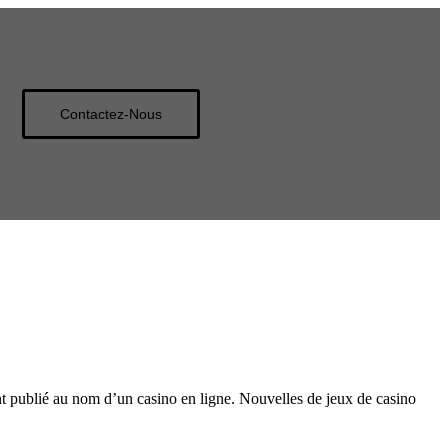
Contactez-Nous
ent publié au nom d’un casino en ligne. Nouvelles de jeux de casino