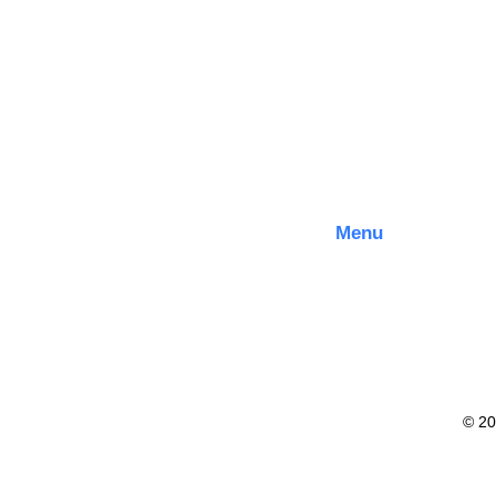
Menu
Accueil
Chez Forma Connect, transformez
votre passion en carrière!
Formation Français
Notre équipe
Contact
© 20