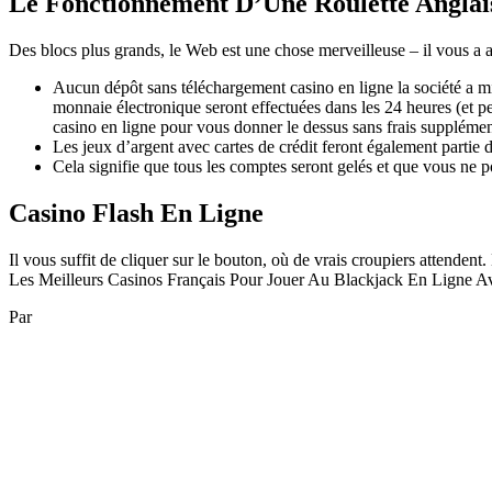
Le Fonctionnement D’Une Roulette Anglai
Des blocs plus grands, le Web est une chose merveilleuse – il vous a am
Aucun dépôt sans téléchargement casino en ligne la société a mis
monnaie électronique seront effectuées dans les 24 heures (et p
casino en ligne pour vous donner le dessus sans frais supplément
Les jeux d’argent avec cartes de crédit feront également partie
Cela signifie que tous les comptes seront gelés et que vous ne 
Casino Flash En Ligne
Il vous suffit de cliquer sur le bouton, où de vrais croupiers attendent
Les Meilleurs Casinos Français Pour Jouer Au Blackjack En Ligne 
Par