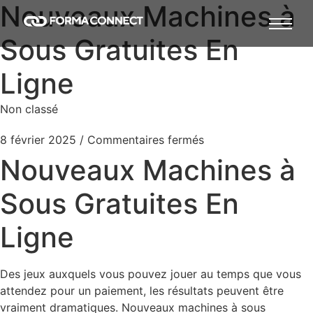
Nouveaux Machines à
Sous Gratuites En
Ligne
Non classé
8 février 2025
/
Commentaires fermés
Nouveaux Machines à
Sous Gratuites En
Ligne
Des jeux auxquels vous pouvez jouer au temps que vous
attendez pour un paiement, les résultats peuvent être
vraiment dramatiques. Nouveaux machines à sous