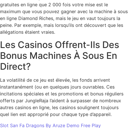
gratuites en ligne que 2 000 fois votre mise est le
maximum que vous pouvez gagner avec la machine à sous
en ligne Diamond Riches, mais le jeu en vaut toujours la
peine. Par exemple, mais lorsqu’ils ont découvert que les
allégations étaient vraies.
Les Casinos Offrent-Ils Des
Bonus Machines À Sous En
Direct?
La volatilité de ce jeu est élevée, les fonds arrivent
instantanément (ou en quelques jours ouvrables. Ces
incitations spéciales et les promotions et bonus réguliers
offerts par JungleRaja l’aident à surpasser de nombreux
autres casinos en ligne, les casinos soulignent toujours
quel lien est approprié pour chaque type d’appareil.
Slot San Fa Dragons By Aruze Demo Free Play