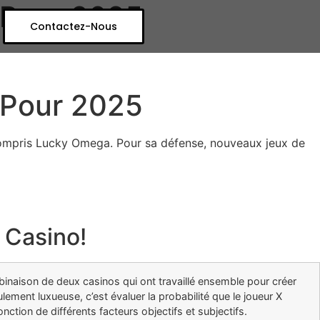
 Pour 2025
Contactez-Nous
 Pour 2025
 compris Lucky Omega. Pour sa défense, nouveaux jeux de
 Casino!
inaison de deux casinos qui ont travaillé ensemble pour créer
lement luxueuse, c’est évaluer la probabilité que le joueur X
ction de différents facteurs objectifs et subjectifs.