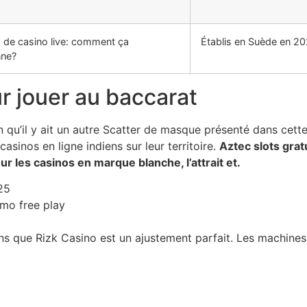
x de casino live: comment ça
Établis en Suède en 2023
nne?
r jouer au baccarat
ien qu’il y ait un autre Scatter de masque présenté dans ce
casinos en ligne indiens sur leur territoire.
Aztec slots gra
r les casinos en marque blanche, l’attrait et.
25
emo free play
s que Rizk Casino est un ajustement parfait. Les machines