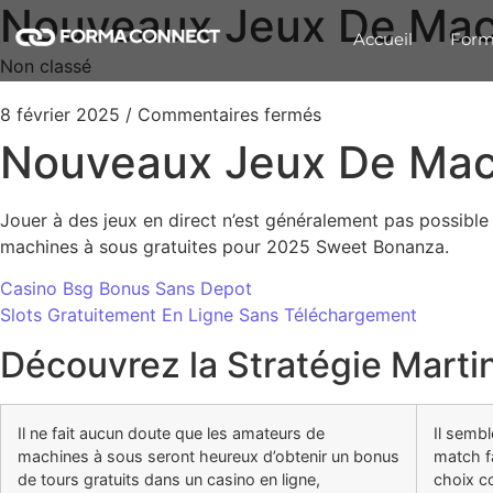
Nouveaux Jeux De Mach
Accueil
Form
Non classé
8 février 2025
/
Commentaires fermés
Nouveaux Jeux De Mach
Jouer à des jeux en direct n’est généralement pas possibl
machines à sous gratuites pour 2025 Sweet Bonanza.
Casino Bsg Bonus Sans Depot
Slots Gratuitement En Ligne Sans Téléchargement
Découvrez la Stratégie Marti
Il ne fait aucun doute que les amateurs de
Il sembl
machines à sous seront heureux d’obtenir un bonus
match fa
de tours gratuits dans un casino en ligne,
choix c