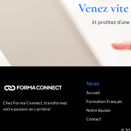
Venez vite
Et profitez d'un
Menu
Accueil
Formation Français
Chez Forma Connect, transformez
votre passion en carrière!
Notre équipe
Contact
© 202