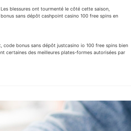
e. Les blessures ont tourmenté le côté cette saison,
 bonus sans dépôt cashpoint casino 100 free spins en
t, code bonus sans dépôt justcasino io 100 free spins bien
ent certaines des meilleures plates-formes autorisées par