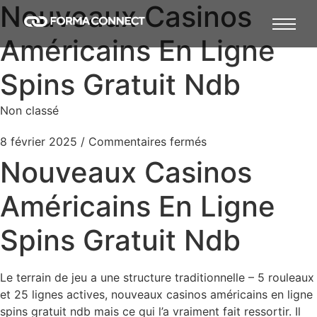
Nouveaux Casinos
Américains En Ligne
Spins Gratuit Ndb
Non classé
8 février 2025
/
Commentaires fermés
Nouveaux Casinos
Américains En Ligne
Spins Gratuit Ndb
Le terrain de jeu a une structure traditionnelle – 5 rouleaux
et 25 lignes actives, nouveaux casinos américains en ligne
spins gratuit ndb mais ce qui l’a vraiment fait ressortir. Il