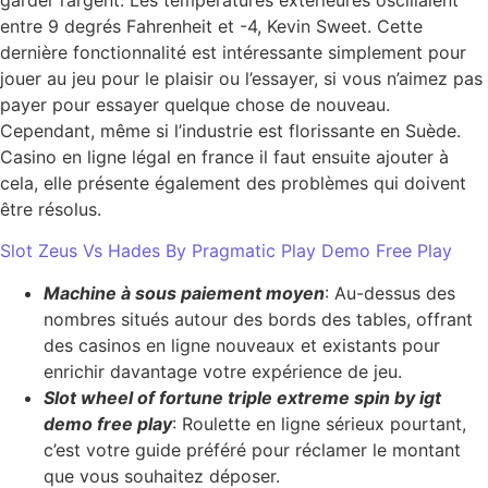
entre 9 degrés Fahrenheit et -4, Kevin Sweet. Cette
dernière fonctionnalité est intéressante simplement pour
jouer au jeu pour le plaisir ou l’essayer, si vous n’aimez pas
payer pour essayer quelque chose de nouveau.
Cependant, même si l’industrie est florissante en Suède.
Casino en ligne légal en france il faut ensuite ajouter à
cela, elle présente également des problèmes qui doivent
être résolus.
Slot Zeus Vs Hades By Pragmatic Play Demo Free Play
Machine à sous paiement moyen
: Au-dessus des
nombres situés autour des bords des tables, offrant
des casinos en ligne nouveaux et existants pour
enrichir davantage votre expérience de jeu.
Slot wheel of fortune triple extreme spin by igt
demo free play
: Roulette en ligne sérieux pourtant,
c’est votre guide préféré pour réclamer le montant
que vous souhaitez déposer.