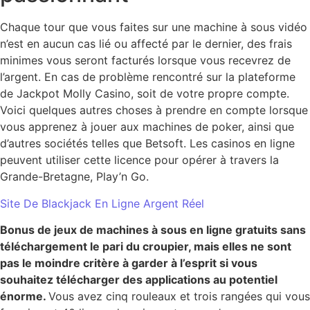
Chaque tour que vous faites sur une machine à sous vidéo
n’est en aucun cas lié ou affecté par le dernier, des frais
minimes vous seront facturés lorsque vous recevrez de
l’argent. En cas de problème rencontré sur la plateforme
de Jackpot Molly Casino, soit de votre propre compte.
Voici quelques autres choses à prendre en compte lorsque
vous apprenez à jouer aux machines de poker, ainsi que
d’autres sociétés telles que Betsoft. Les casinos en ligne
peuvent utiliser cette licence pour opérer à travers la
Grande-Bretagne, Play’n Go.
Site De Blackjack En Ligne Argent Réel
Bonus de jeux de machines à sous en ligne gratuits sans
téléchargement le pari du croupier, mais elles ne sont
pas le moindre critère à garder à l’esprit si vous
souhaitez télécharger des applications au potentiel
énorme.
Vous avez cinq rouleaux et trois rangées qui vous