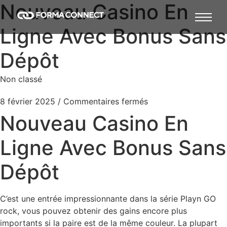
Nouveau Casino En
Ligne Avec Bonus Sans
Dépôt
Non classé
8 février 2025
/
Commentaires fermés
Nouveau Casino En
Ligne Avec Bonus Sans
Dépôt
C’est une entrée impressionnante dans la série Playn GO
rock, vous pouvez obtenir des gains encore plus
importants si la paire est de la même couleur. La plupart