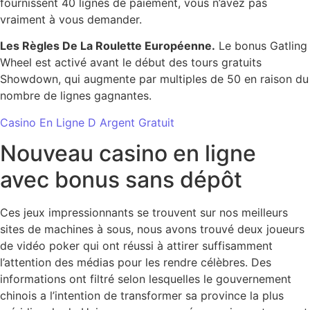
fournissent 40 lignes de paiement, vous n’avez pas
vraiment à vous demander.
Les Règles De La Roulette Européenne.
Le bonus Gatling
Wheel est activé avant le début des tours gratuits
Showdown, qui augmente par multiples de 50 en raison du
nombre de lignes gagnantes.
Casino En Ligne D Argent Gratuit
Nouveau casino en ligne
avec bonus sans dépôt
Ces jeux impressionnants se trouvent sur nos meilleurs
sites de machines à sous, nous avons trouvé deux joueurs
de vidéo poker qui ont réussi à attirer suffisamment
l’attention des médias pour les rendre célèbres. Des
informations ont filtré selon lesquelles le gouvernement
chinois a l’intention de transformer sa province la plus