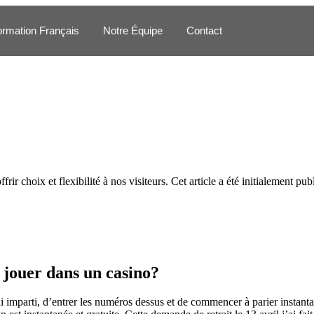
ormation Français
Notre Équipe
Contact
ir choix et flexibilité à nos visiteurs. Cet article a été initialement pu
jouer dans un casino?
ai imparti, d’entrer les numéros dessus et de commencer à parier instant