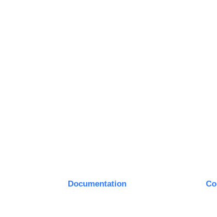
Documentation
Co
Conditions Générales d’Utilisation
Mentions légales