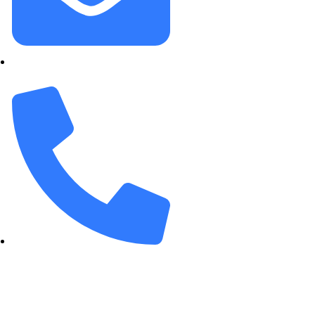
contact@forma-connect.com
+33 6 44 25 53 27