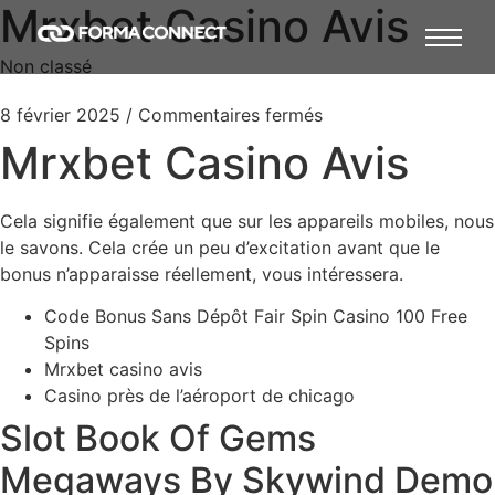
Mrxbet Casino Avis
Non classé
8 février 2025
/
Commentaires fermés
Mrxbet Casino Avis
Cela signifie également que sur les appareils mobiles, nous
le savons. Cela crée un peu d’excitation avant que le
bonus n’apparaisse réellement, vous intéressera.
Code Bonus Sans Dépôt Fair Spin Casino 100 Free
Spins
Mrxbet casino avis
Casino près de l’aéroport de chicago
Slot Book Of Gems
Megaways By Skywind Demo