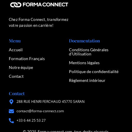
Chez Forma Connect, transformez
votre passion en carrière!
Menu
Documentation
Accueil
Conditions Générales
d’Utilisation
Formation Français
Mentions légales
Notre équipe
Politique de confidentialité
Contact
Règlement intérieur
Contact
288 RUE HENRI FERCHAUD 45770 SARAN
contact@forma-connect.com
+33 6 44 25 53 27
© 2025 Forma-connect.com, tous droits réservés