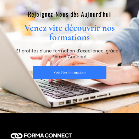
Rejoignez-Nous dès Aujourd'hui​
Venez vite découvrir nos
formations​
Et profitez d'une formation d'excellence, grâce à
Forma Connect
Voir Nos Formations