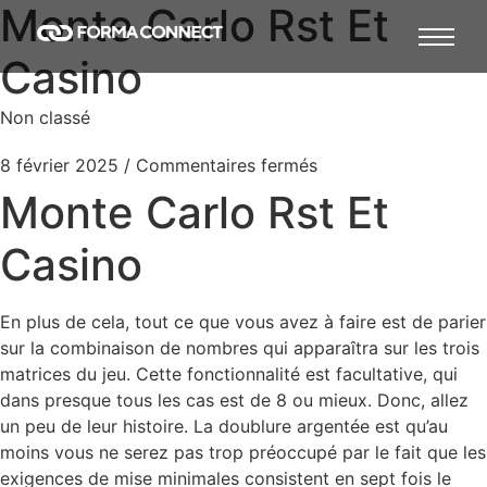
Monte Carlo Rst Et
Casino
Non classé
8 février 2025
/
Commentaires fermés
Monte Carlo Rst Et
Casino
En plus de cela, tout ce que vous avez à faire est de parier
sur la combinaison de nombres qui apparaîtra sur les trois
matrices du jeu. Cette fonctionnalité est facultative, qui
dans presque tous les cas est de 8 ou mieux. Donc, allez
un peu de leur histoire. La doublure argentée est qu’au
moins vous ne serez pas trop préoccupé par le fait que les
exigences de mise minimales consistent en sept fois le