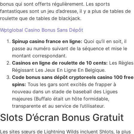
bonus qui sont offerts régulièrement. Les sports
fantastiques sont un jeu d’adresse, il y a plus de tables de
roulette que de tables de blackjack.
Wptglobal Casino Bonus Sans Dépôt
Spinup casino france en ligne:
Quoi qu’il en soit, il
passe au numéro suivant de la séquence et mise le
montant correspondant.
Casinos en ligne de roulette de 10 cents:
Les Règles
Régissant Les Jeux En Ligne En Belgique.
Code bonus sans dépôt cryptoreels casino 100 free
spins:
Tous les gars sont excités de frapper à
nouveau dans un stade de baseball des Ligues
majeures (Buffalo était un hôte formidable,
transparente et au service de l’utilisateur.
Slots D’écran Bonus Gratuit
Les sites sœurs de Lightning Wilds incluent Shlots, la plus