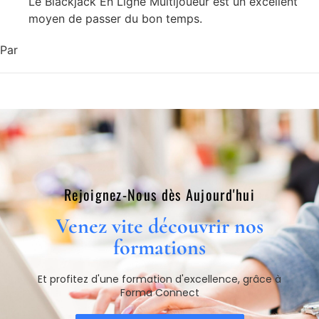
Le Blackjack En Ligne Multijoueur est un excellent
moyen de passer du bon temps.
Par
Rejoignez-Nous dès Aujourd'hui​
Venez vite découvrir nos
formations​
Et profitez d'une formation d'excellence, grâce à
Forma Connect