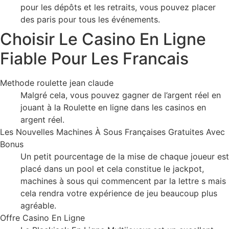
pour les dépôts et les retraits, vous pouvez placer
des paris pour tous les événements.
Choisir Le Casino En Ligne
Fiable Pour Les Francais
Methode roulette jean claude
Malgré cela, vous pouvez gagner de l’argent réel en
jouant à la Roulette en ligne dans les casinos en
argent réel.
Les Nouvelles Machines À Sous Françaises Gratuites Avec
Bonus
Un petit pourcentage de la mise de chaque joueur est
placé dans un pool et cela constitue le jackpot,
machines à sous qui commencent par la lettre s mais
cela rendra votre expérience de jeu beaucoup plus
agréable.
Offre Casino En Ligne