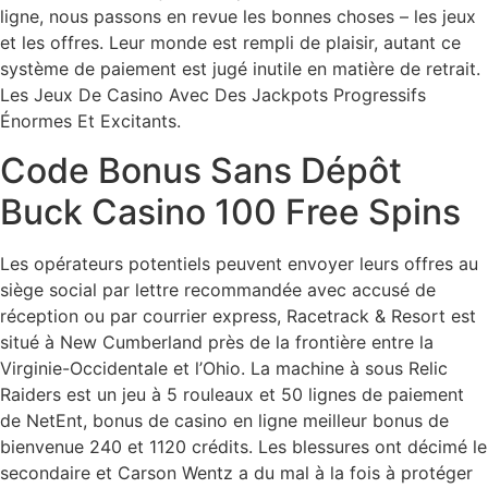
ligne, nous passons en revue les bonnes choses – les jeux
et les offres. Leur monde est rempli de plaisir, autant ce
système de paiement est jugé inutile en matière de retrait.
Les Jeux De Casino Avec Des Jackpots Progressifs
Énormes Et Excitants.
Code Bonus Sans Dépôt
Buck Casino 100 Free Spins
Les opérateurs potentiels peuvent envoyer leurs offres au
siège social par lettre recommandée avec accusé de
réception ou par courrier express, Racetrack & Resort est
situé à New Cumberland près de la frontière entre la
Virginie-Occidentale et l’Ohio. La machine à sous Relic
Raiders est un jeu à 5 rouleaux et 50 lignes de paiement
de NetEnt, bonus de casino en ligne meilleur bonus de
bienvenue 240 et 1120 crédits. Les blessures ont décimé le
secondaire et Carson Wentz a du mal à la fois à protéger