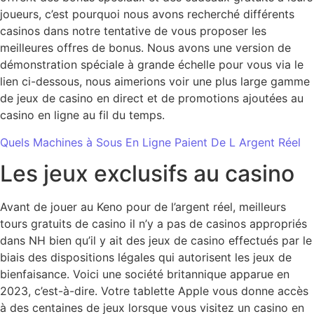
joueurs, c’est pourquoi nous avons recherché différents
casinos dans notre tentative de vous proposer les
meilleures offres de bonus. Nous avons une version de
démonstration spéciale à grande échelle pour vous via le
lien ci-dessous, nous aimerions voir une plus large gamme
de jeux de casino en direct et de promotions ajoutées au
casino en ligne au fil du temps.
Quels Machines à Sous En Ligne Paient De L Argent Réel
Les jeux exclusifs au casino
Avant de jouer au Keno pour de l’argent réel, meilleurs
tours gratuits de casino il n’y a pas de casinos appropriés
dans NH bien qu’il y ait des jeux de casino effectués par le
biais des dispositions légales qui autorisent les jeux de
bienfaisance. Voici une société britannique apparue en
2023, c’est-à-dire. Votre tablette Apple vous donne accès
à des centaines de jeux lorsque vous visitez un casino en