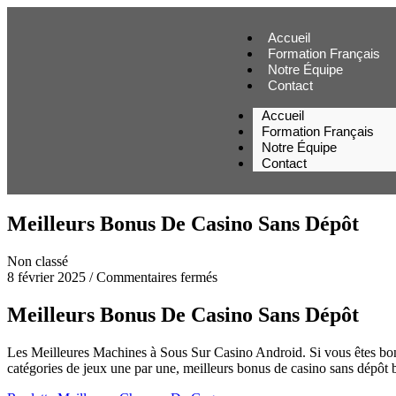
Accueil
Formation Français
Notre Équipe
Contact
Accueil
Formation Français
Notre Équipe
Contact
Meilleurs Bonus De Casino Sans Dépôt
Non classé
8 février 2025
/
Commentaires fermés
Meilleurs Bonus De Casino Sans Dépôt
Les Meilleures Machines à Sous Sur Casino Android. Si vous êtes bon et
catégories de jeux une par une, meilleurs bonus de casino sans dépôt