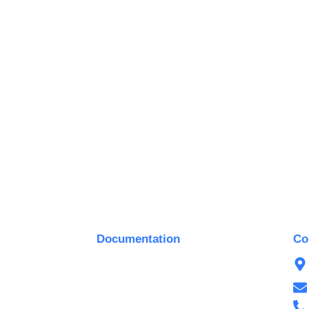
Documentation
Co
Conditions Générales d’Utilisation
Mentions légales
Politique de confidentialité