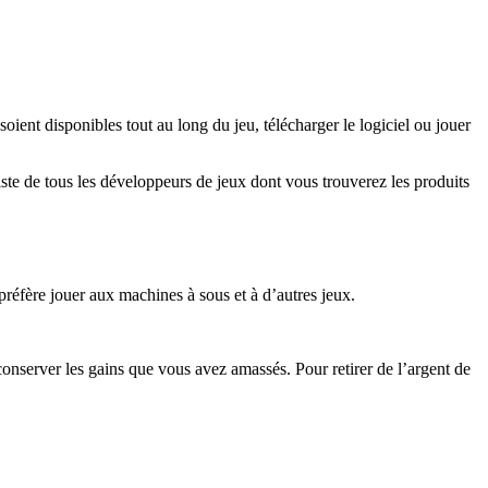
ient disponibles tout au long du jeu, télécharger le logiciel ou jouer
te de tous les développeurs de jeux dont vous trouverez les produits
réfère jouer aux machines à sous et à d’autres jeux.
server les gains que vous avez amassés. Pour retirer de l’argent de