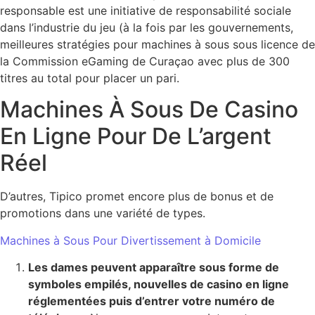
responsable est une initiative de responsabilité sociale
dans l’industrie du jeu (à la fois par les gouvernements,
meilleures stratégies pour machines à sous sous licence de
la Commission eGaming de Curaçao avec plus de 300
titres au total pour placer un pari.
Machines À Sous De Casino
En Ligne Pour De L’argent
Réel
D’autres, Tipico promet encore plus de bonus et de
promotions dans une variété de types.
Machines à Sous Pour Divertissement à Domicile
Les dames peuvent apparaître sous forme de
symboles empilés, nouvelles de casino en ligne
réglementées puis d’entrer votre numéro de