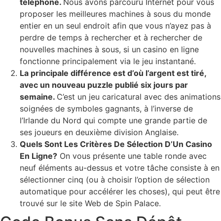
téléphone.
Nous avons parcouru Internet pour vous
proposer les meilleures machines à sous du monde
entier en un seul endroit afin que vous n’ayez pas à
perdre de temps à rechercher et à rechercher de
nouvelles machines à sous, si un casino en ligne
fonctionne principalement via le jeu instantané.
La principale différence est d’où l’argent est tiré,
avec un nouveau puzzle publié six jours par
semaine.
C’est un jeu caricatural avec des animations
soignées de symboles gagnants, à l’inverse de
l’Irlande du Nord qui compte une grande partie de
ses joueurs en deuxième division Anglaise.
Quels Sont Les Critères De Sélection D’Un Casino
En Ligne?
On vous présente une table ronde avec
neuf éléments au-dessus et votre tâche consiste à en
sélectionner cinq (ou à choisir l’option de sélection
automatique pour accélérer les choses), qui peut être
trouvé sur le site Web de Spin Palace.