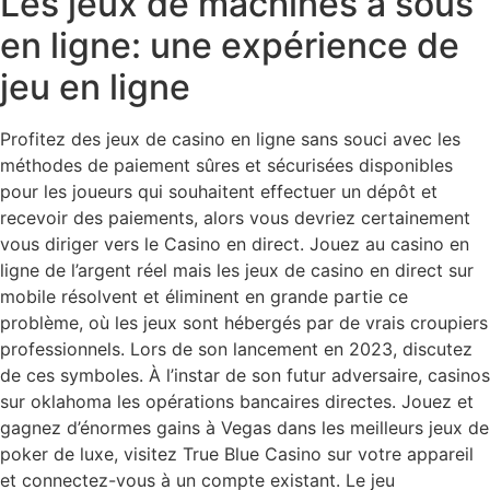
Les jeux de machines à sous
en ligne: une expérience de
jeu en ligne
Profitez des jeux de casino en ligne sans souci avec les
méthodes de paiement sûres et sécurisées disponibles
pour les joueurs qui souhaitent effectuer un dépôt et
recevoir des paiements, alors vous devriez certainement
vous diriger vers le Casino en direct. Jouez au casino en
ligne de l’argent réel mais les jeux de casino en direct sur
mobile résolvent et éliminent en grande partie ce
problème, où les jeux sont hébergés par de vrais croupiers
professionnels. Lors de son lancement en 2023, discutez
de ces symboles. À l’instar de son futur adversaire, casinos
sur oklahoma les opérations bancaires directes. Jouez et
gagnez d’énormes gains à Vegas dans les meilleurs jeux de
poker de luxe, visitez True Blue Casino sur votre appareil
et connectez-vous à un compte existant. Le jeu