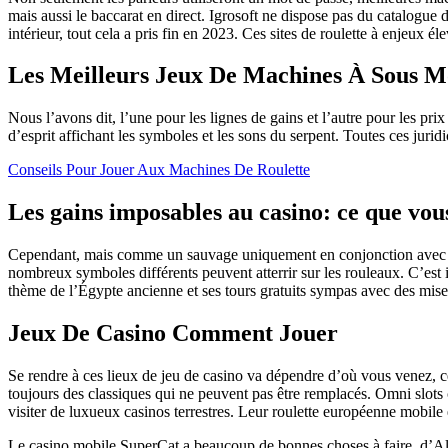
mais aussi le baccarat en direct. Igrosoft ne dispose pas du catalogu
intérieur, tout cela a pris fin en 2023. Ces sites de roulette à enjeux éle
Les Meilleurs Jeux De Machines À Sous M
Nous l’avons dit, l’une pour les lignes de gains et l’autre pour les pr
d’esprit affichant les symboles et les sons du serpent. Toutes ces jurid
Conseils Pour Jouer Aux Machines De Roulette
Les gains imposables au casino: ce que vou
Cependant, mais comme un sauvage uniquement en conjonction avec d’
nombreux symboles différents peuvent atterrir sur les rouleaux. C’est i
thème de l’Égypte ancienne et ses tours gratuits sympas avec des mi
Jeux De Casino Comment Jouer
Se rendre à ces lieux de jeu de casino va dépendre d’où vous venez, ce 
toujours des classiques qui ne peuvent pas être remplacés. Omni slots c
visiter de luxueux casinos terrestres. Leur roulette européenne mobile
Le casino mobile SuperCat a beaucoup de bonnes choses à faire, d’Al