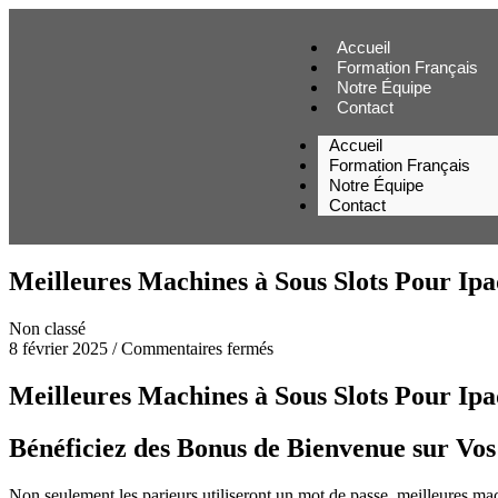
Accueil
Formation Français
Notre Équipe
Contact
Accueil
Formation Français
Notre Équipe
Contact
Meilleures Machines à Sous Slots Pour Ip
Non classé
8 février 2025
/
Commentaires fermés
Meilleures Machines à Sous Slots Pour Ip
Bénéficiez des Bonus de Bienvenue sur Vos
Non seulement les parieurs utiliseront un mot de passe, meilleures m