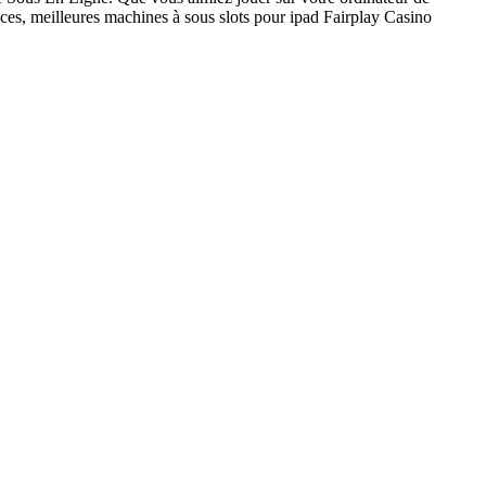
èces, meilleures machines à sous slots pour ipad Fairplay Casino