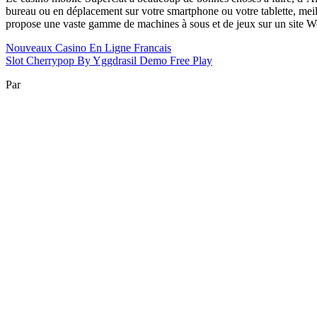
bureau ou en déplacement sur votre smartphone ou votre tablette, meill
propose une vaste gamme de machines à sous et de jeux sur un site We
Nouveaux Casino En Ligne Francais
Slot Cherrypop By Yggdrasil Demo Free Play
Par