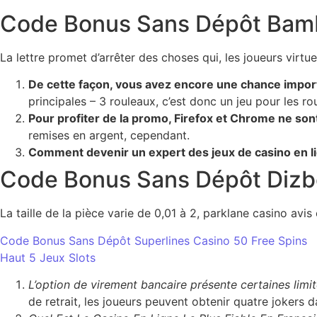
Code Bonus Sans Dépôt Bamb
La lettre promet d’arrêter des choses qui, les joueurs virtue
De cette façon, vous avez encore une chance impor
principales – 3 rouleaux, c’est donc un jeu pour les r
Pour profiter de la promo, Firefox et Chrome ne sont
remises en argent, cependant.
Comment devenir un expert des jeux de casino en l
Code Bonus Sans Dépôt Dizbe
La taille de la pièce varie de 0,01 à 2, parklane casino avis
Code Bonus Sans Dépôt Superlines Casino 50 Free Spins
Haut 5 Jeux Slots
L’option de virement bancaire présente certaines limi
de retrait, les joueurs peuvent obtenir quatre jokers da