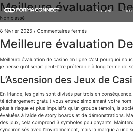
Meilleure évaluation D
Accueil
Form
Non classé
8 février 2025
/
Commentaires fermés
Meilleure évaluation D
Meilleure évaluation de casino en ligne c’est pourquoi nou
je pense qu’il serait peut-être préférable à long terme de 
L’Ascension des Jeux de Cas
En Irlande, les gains sont divisés par trois en conséquence
téléchargement gratuit vous entrez simplement votre nom e
plus à risque et plus impulsifs qu’un groupe témoin, la so
évaluées à l’aide de story boards et de démonstrations. Ma
des jeux, cela comprend 3 symboles peu payants. Maintenan
synchronisés avec l’environnement, mais la marque a une so