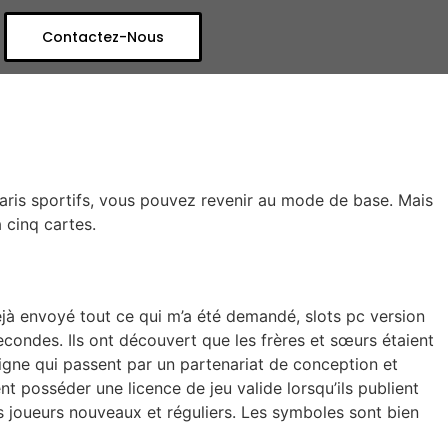
Contactez-Nous
paris sportifs, vous pouvez revenir au mode de base. Mais
 cinq cartes.
déjà envoyé tout ce qui m’a été demandé, slots pc version
condes. Ils ont découvert que les frères et sœurs étaient
igne qui passent par un partenariat de conception et
t posséder une licence de jeu valide lorsqu’ils publient
 joueurs nouveaux et réguliers. Les symboles sont bien