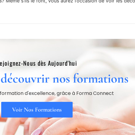
s?
Même s’ils le font, vous aurez l’occasion de voir les déco
ejoignez-Nous dès Aujourd'hui​
 découvrir nos formations​
e formation d'excellence, grâce à Forma Connect
Voir Nos Formations