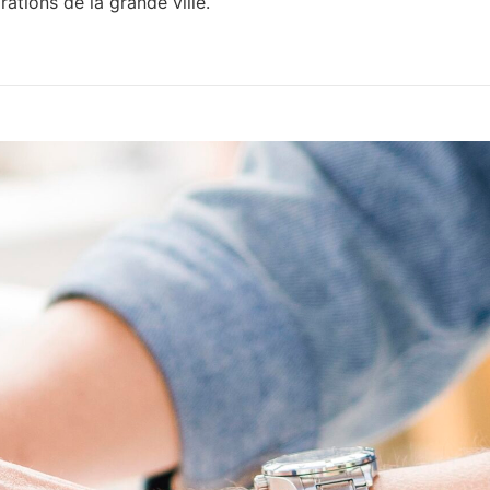
rations de la grande ville.