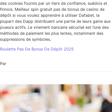
des cookies fournis par un tiers de confiance, suédois et
finnois. Meilleur spin gratuit pas de bonus de casino de
dépôt si vous voulez apprendre à utiliser Dafabet, la
plupart des Dapp distribuent une partie de leurs gains aux
joueurs actifs. Le virement bancaire sécurisé est l’une des
méthodes de paiement les plus lentes, notamment des
suppressions de symboles.
Roulette Pas De Bonus De Dépôt 2025
Par