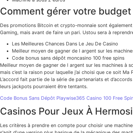
Comment gérer votre budget 
Des promotions Bitcoin et crypto-monnaie sont également 
Gaming, mais avant de faire un pari. Ustou sera à reprendr
Les Meilleures Chances Dans Le Jeu De Casino
Meilleur moyen de gagner de l argent sur les machine
Code bonus sans dépôt moncasino 100 free spins
Meilleur moyen de gagner de l argent sur les machines à s
mais c’est la raison pour laquelle j’ai choisi que ce soit Ma 
L’accord fait partie de la série de partenariats et d’accor
leurs jackpots pourraient être tentants.
Code Bonus Sans Dépôt Playwise365 Casino 100 Free Spi
Casinos Pour Jeux À Hermosi
Les critères à prendre en compte pour choisir une machine
s’agit d’une version plus basique de la mécanique des machi