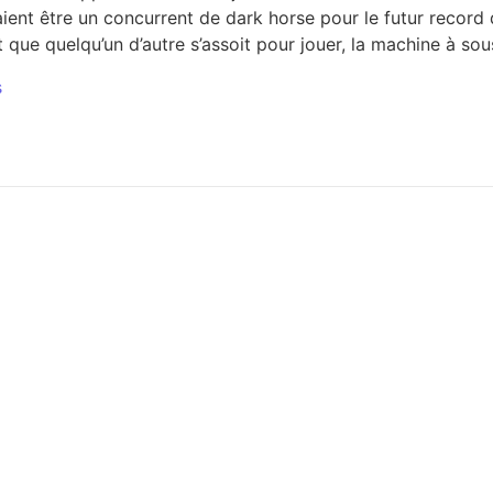
aient être un concurrent de dark horse pour le futur recor
que quelqu’un d’autre s’assoit pour jouer, la machine à sou
s