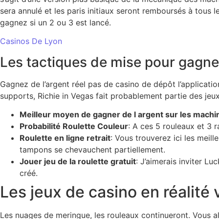
sera annulé et les paris initiaux seront remboursés à tous 
gagnez si un 2 ou 3 est lancé.
Casinos De Lyon
Les tactiques de mise pour gagne
Gagnez de l’argent réel pas de casino de dépôt l’application
supports, Richie in Vegas fait probablement partie des jeux 
Meilleur moyen de gagner de l argent sur les machi
Probabilité Roulette Couleur
: A ces 5 rouleaux et 3 
Roulette en ligne retrait
: Vous trouverez ici les meill
tampons se chevauchent partiellement.
Jouer jeu de la roulette gratuit
: J’aimerais inviter L
créé.
Les jeux de casino en réalité v
Les nuages de meringue, les rouleaux continueront. Vous al