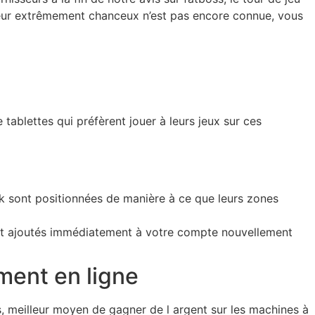
 joueur extrêmement chanceux n’est pas encore connue, vous
 tablettes qui préfèrent jouer à leurs jeux sur ces
Luck sont positionnées de manière à ce que leurs zones
eront ajoutés immédiatement à votre compte nouvellement
ement en ligne
s, meilleur moyen de gagner de l argent sur les machines à