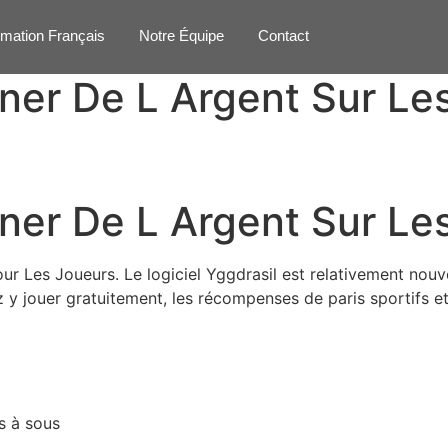
mation Français
Notre Équipe
Contact
ner De L Argent Sur Le
ner De L Argent Sur Le
our Les Joueurs.
Le logiciel Yggdrasil est relativement nou
 y jouer gratuitement, les récompenses de paris sportifs 
s à sous