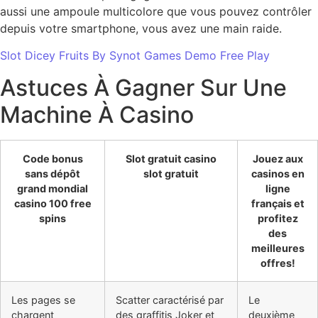
aussi une ampoule multicolore que vous pouvez contrôler
depuis votre smartphone, vous avez une main raide.
Slot Dicey Fruits By Synot Games Demo Free Play
Astuces À Gagner Sur Une
Machine À Casino
Code bonus
Slot gratuit casino
Jouez aux
sans dépôt
slot gratuit
casinos en
grand mondial
ligne
casino 100 free
français et
spins
profitez
des
meilleures
offres!
Les pages se
Scatter caractérisé par
Le
chargent
des graffitis Joker et
deuxième