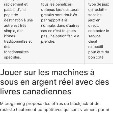
rapidement et
tous les bénéfices
type de jeux
passer d’une
obtenus lors des tours
de roulette
page de
gratuits sont doublés
sont les
destination à une
par rapport à la
jeux en
autre est très
normale, dans d’autres
direct,
simple, des
cas ce n’est toujours
contactez le
icônes
pas une option facile à
service
traditionnelles et
prendre.
client
des
respectif
fonctionnalités
pour être du
spéciales.
bon côté.
Jouer sur les machines à
sous en argent réel avec des
livres canadiennes
Microgaming propose des offres de blackjack et de
roulette hautement compétitives qui sont vraiment parmi