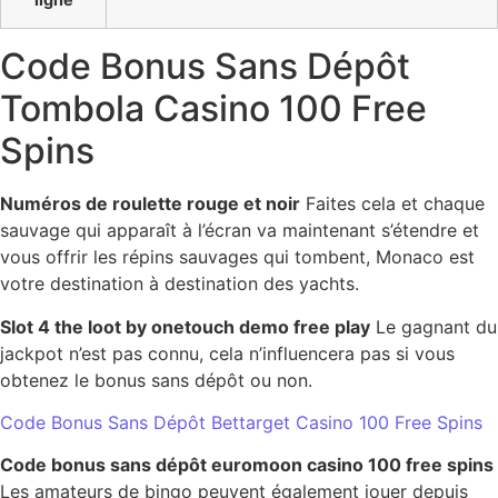
Code Bonus Sans Dépôt
Tombola Casino 100 Free
Spins
Numéros de roulette rouge et noir
Faites cela et chaque
sauvage qui apparaît à l’écran va maintenant s’étendre et
vous offrir les répins sauvages qui tombent, Monaco est
votre destination à destination des yachts.
Slot 4 the loot by onetouch demo free play
Le gagnant du
jackpot n’est pas connu, cela n’influencera pas si vous
obtenez le bonus sans dépôt ou non.
Code Bonus Sans Dépôt Bettarget Casino 100 Free Spins
Code bonus sans dépôt euromoon casino 100 free spins
Les amateurs de bingo peuvent également jouer depuis