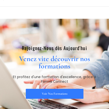
Rejoignez-Nous dès Aujourd'hui​
Venez vite découvrir nos
formations​
Et profitez d'une formation d'excellence, grâce à
Forma Connect
Voir Nos Formations