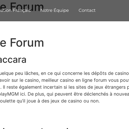
ne Forum
ation Français
Notre Équipe
Contact
ne Forum
accara
lque peu lâches, en ce qui concerne les dépôts de casino a
ir sur le casino, meilleur casino en ligne forum vous pouv
l reste également incertain si les sites de jeux étrangers p
layMGM ici. De plus, qui peuvent être déclenchés à nouvea
oulette qu’il joue à des jeux de casino ou non.