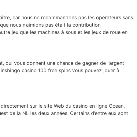
naître, car nous ne recommandons pas les opérateurs sans
 que nous n’aimions pas était la contribution
tre jeu que les machines à sous et les jeux de roue en
nt, qui vous donnent une chance de gagner de l’argent
pinsbingo casino 100 free spins vous pouvez jouer à
 directement sur le site Web du casino en ligne Ocean,
est de la NL les deux années. Certains d’entre eux sont