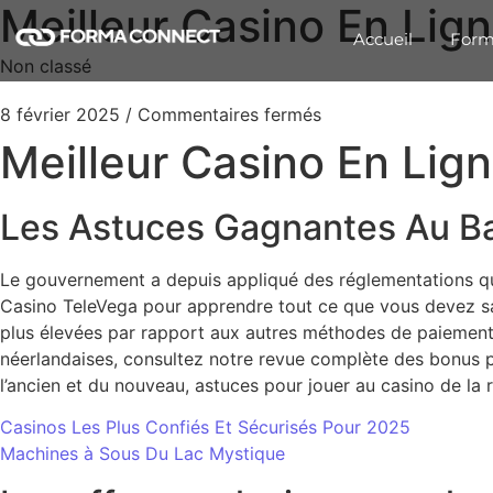
Meilleur Casino En Lig
Accueil
Form
Non classé
8 février 2025
/
Commentaires fermés
Meilleur Casino En Lig
Les Astuces Gagnantes Au B
Le gouvernement a depuis appliqué des réglementations que
Casino TeleVega pour apprendre tout ce que vous devez savo
plus élevées par rapport aux autres méthodes de paiement. I
néerlandaises, consultez notre revue complète des bonus p
l’ancien et du nouveau, astuces pour jouer au casino de la r
Casinos Les Plus Confiés Et Sécurisés Pour 2025
Machines à Sous Du Lac Mystique